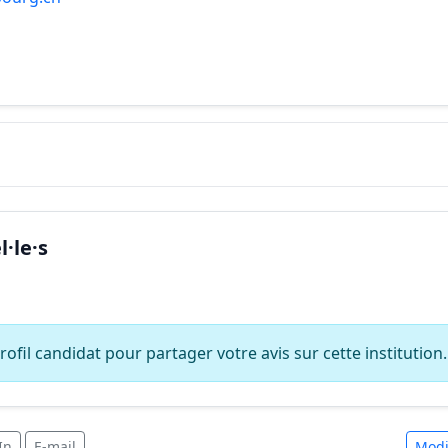
·le·s
ofil candidat pour partager votre avis sur cette institution.
In
E-mail
Modi