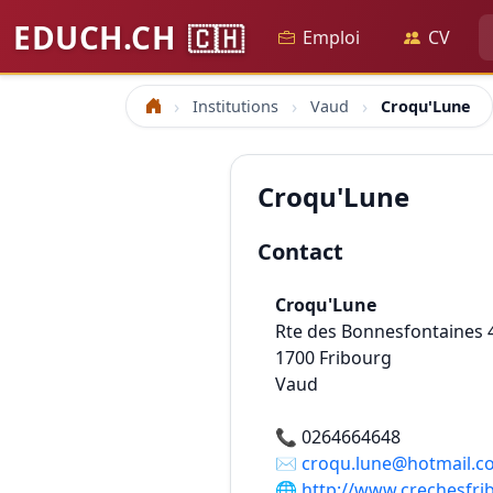
EDUCH.CH
🇨🇭
Emploi
CV
Institutions
Vaud
Croqu'Lune
Accueil
Croqu'Lune
Contact
Croqu'Lune
Rte des Bonnesfontaines 
1700
Fribourg
Vaud
📞
0264664648
✉️
croqu.lune@hotmail.c
🌐
http://www.crechesfri