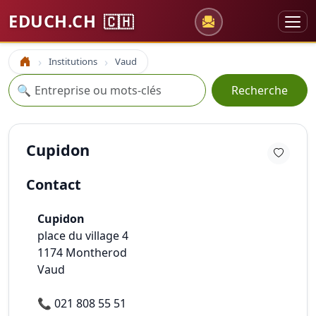
EDUCH.CH
🇨🇭
Institutions
Vaud
Accueil
Recherche
🔍
Recherche
Cupidon
Contact
Cupidon
place du village 4
1174
Montherod
Vaud
📞
021 808 55 51