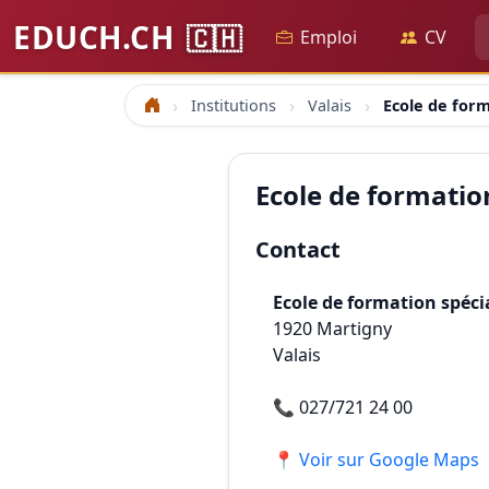
EDUCH.CH
🇨🇭
Emploi
CV
Institutions
Valais
Ecole de form
Accueil
Ecole de formation
Contact
Ecole de formation spécia
1920
Martigny
Valais
📞
027/721 24 00
📍 Voir sur Google Maps