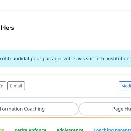
·le·s
ofil candidat pour partager votre avis sur cette institution.
In
E-mail
Modi
Formation Coaching
Page Ht
on
Petite enfance
Adolescence
Coaching parent