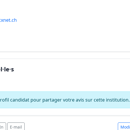
txnet.ch
·le·s
ofil candidat pour partager votre avis sur cette institution.
In
E-mail
Modi