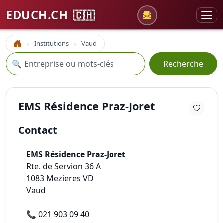
EDUCH.CH
🇨🇭
Institutions
Vaud
Accueil
Recherche
🔍
Recherche
EMS Résidence Praz-Joret
Contact
EMS Résidence Praz-Joret
Rte. de Servion 36 A
1083
Mezieres VD
Vaud
📞
021 903 09 40