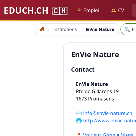
EDUCH.CH
🇨🇭
Emploi
CV
Reche
🔍
Institutions
EnVie Nature
Accueil
EnVie Nature
Contact
EnVie Nature
Rte de Gillarens 19
1673
Promasens
✉️
info@envie-nature.ch
🌐
http://www.envie-natu
📍 Voir sur Google Maps