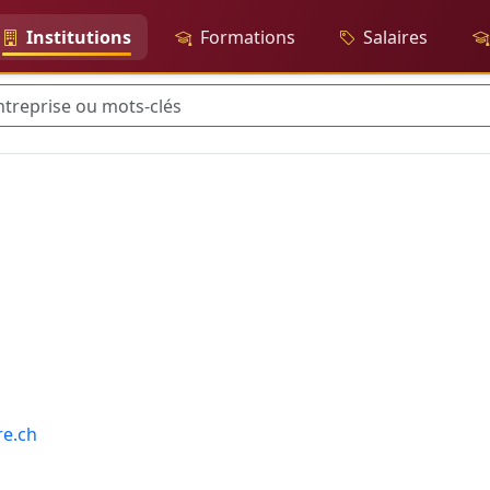
Institutions
Formations
Salaires
rche
re.ch