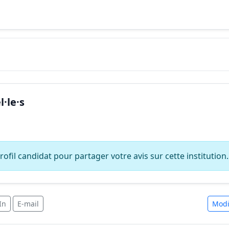
·le·s
ofil candidat pour partager votre avis sur cette institution.
In
E-mail
Modi