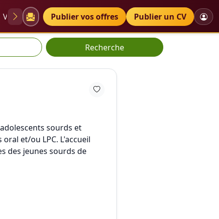
VAE
Diplômes
Publier vos offres
Petites annonces
Publier un CV
Recherche
t adolescents sourds et
oral et/ou LPC. L'accueil
es des jeunes sourds de