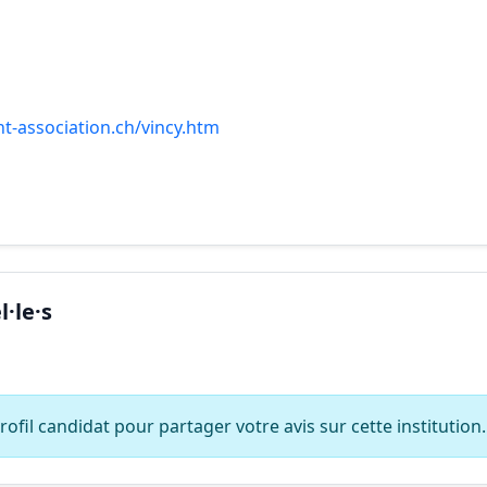
t-association.ch/vincy.htm
·le·s
ofil candidat pour partager votre avis sur cette institution.