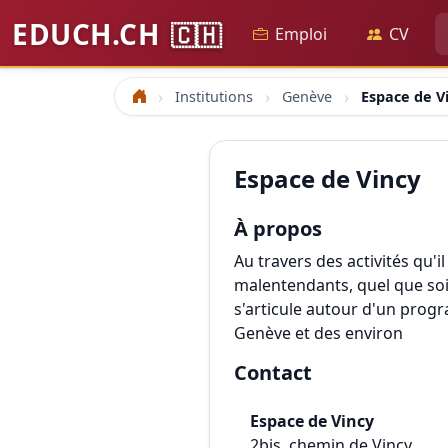
EDUCH.CH
🇨🇭
Emploi
CV
Institutions
Genève
Espace de V
Accueil
Espace de Vincy
À propos
Au travers des activités qu'i
malentendants, quel que soit
s'articule autour d'un prog
Genève et des environ
Contact
Espace de Vincy
2bis, chemin de Vincy