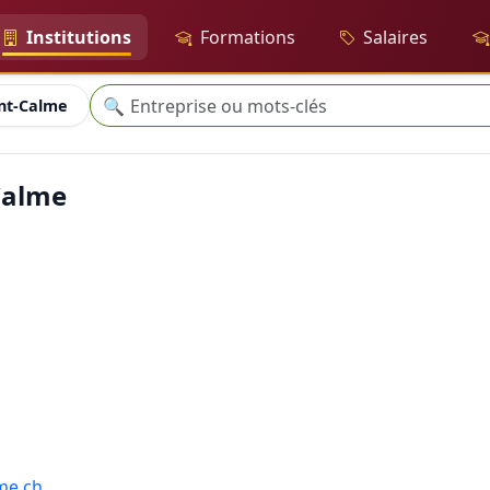
Institutions
Formations
Salaires
Recherche
🔍
nt-Calme
Calme
me.ch