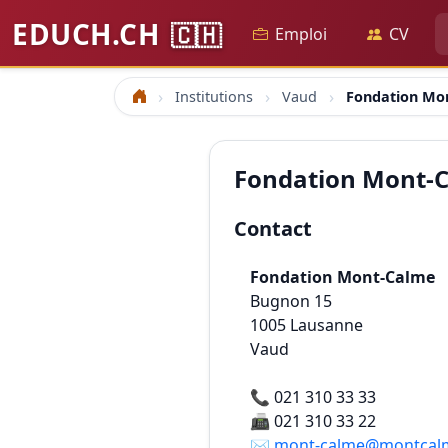
EDUCH.CH
🇨🇭
Emploi
CV
Institutions
Vaud
Fondation Mo
Accueil
Fondation Mont-
Contact
Fondation Mont-Calme
Bugnon 15
1005
Lausanne
Vaud
📞
021 310 33 33
📠
021 310 33 22
✉️
mont-calme@montcal