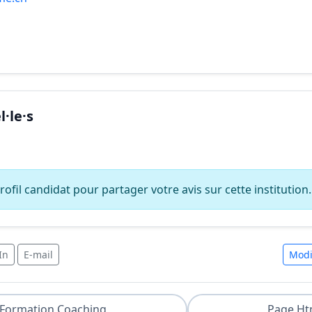
·le·s
ofil candidat pour partager votre avis sur cette institution.
In
E-mail
Modi
Formation Coaching
Page Ht