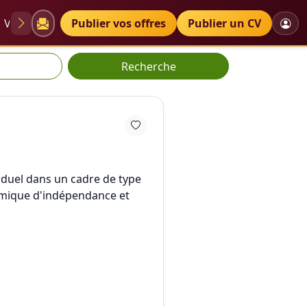
VAE
Diplômes
Publier vos offres
Petites annonces
Publier un CV
Recherche
viduel dans un cadre de type
namique d'indépendance et