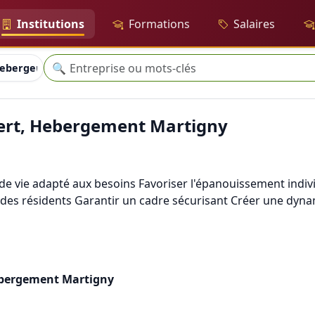
Institutions
Formations
Salaires
Recherche
🔍
 Hebergement Martigny
ert, Hebergement Martigny
 de vie adapté aux besoins Favoriser l'épanouissement indi
e des résidents Garantir un cadre sécurisant Créer une dy
ebergement Martigny