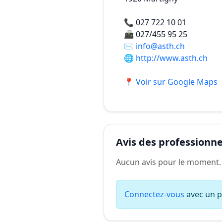
📞
027 722 10 01
📠
027/455 95 25
✉️
info@asth.ch
🌐
http://www.asth.ch
📍 Voir sur Google Maps
Avis des professionnel
Aucun avis pour le moment.
Connectez-vous
avec un pr