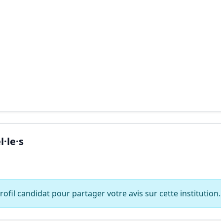
·le·s
ofil candidat pour partager votre avis sur cette institution.