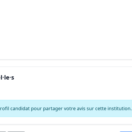
·le·s
ofil candidat pour partager votre avis sur cette institution.