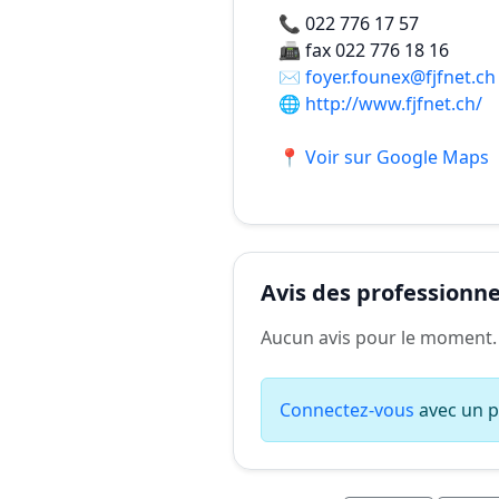
📞
022 776 17 57
📠
fax 022 776 18 16
✉️
foyer.founex@fjfnet.ch
🌐
http://www.fjfnet.ch/
📍 Voir sur Google Maps
Avis des professionnel
Aucun avis pour le moment.
Connectez-vous
avec un pr