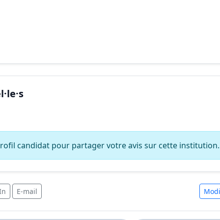
·le·s
ofil candidat pour partager votre avis sur cette institution.
In
E-mail
Modi