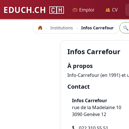
EDUCH.CH
🇨🇭
Emploi
CV
Rec
🔍
Institutions
Infos Carrefour
Accueil
Infos Carrefour
À propos
Info-Carrefour (en 1991) et
Contact
Infos Carrefour
rue de la Madelaine 10
3090
Genève 12
📞
022 310 55 51