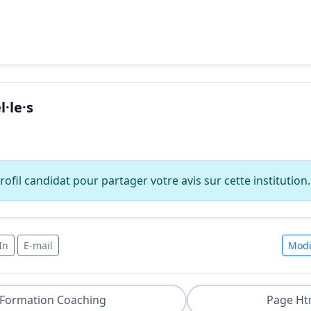
·le·s
ofil candidat pour partager votre avis sur cette institution.
In
E-mail
Modi
Formation Coaching
Page Ht