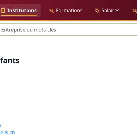
Institutions
Formations
Salaires
herche
nfants
h
eils.ch