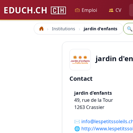
EDUCH.CH
🇨🇭
Emploi
CV
Rec
🔍
Institutions
jardin d'enfants
Accueil
jardin d'e
Contact
jardin d'enfants
49, rue de la Tour
1263
Crassier
✉️
info@lespetitssoleils.c
🌐
http://www.lespetitssol