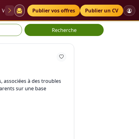
VAE
Diplômes
Publier vos offres
Petites annonces
Publier un CV
Recherche
s, associées à des troubles
arents sur une base