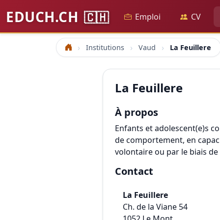
EDUCH.CH
🇨🇭
Emploi
CV
Institutions
Vaud
La Feuillere
Accueil
La Feuillere
À propos
Enfants et adolescent(e)s con
de comportement, en capacit
volontaire ou par le biais d
Contact
La Feuillere
Ch. de la Viane 54
1052
Le Mont