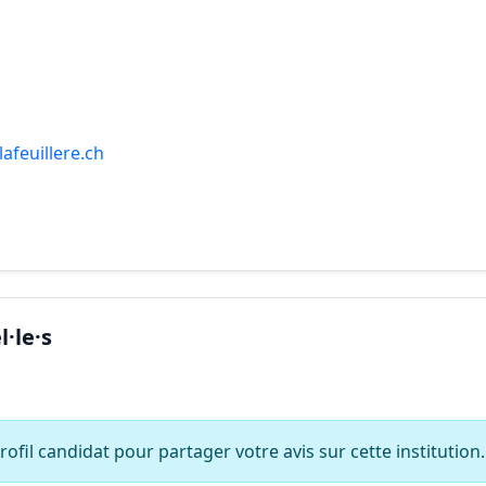
afeuillere.ch
·le·s
ofil candidat pour partager votre avis sur cette institution.