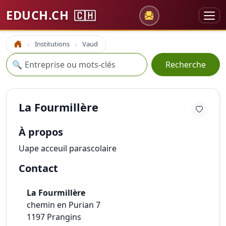
EDUCH.CH
🇨🇭
Institutions
Vaud
Accueil
Recherche
🔍
Recherche
La Fourmillère
À propos
Uape acceuil parascolaire
Contact
La Fourmillère
chemin en Purian 7
1197
Prangins