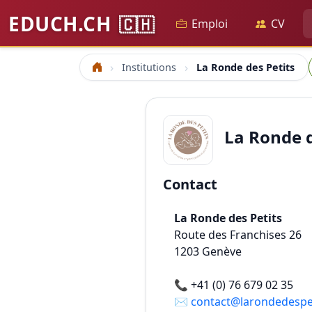
EDUCH.CH
🇨🇭
Emploi
CV
Institutions
La Ronde des Petits
Accueil
La Ronde d
Contact
La Ronde des Petits
Route des Franchises 26
1203
Genève
📞
+41 (0) 76 679 02 35
✉️
contact@larondedespet