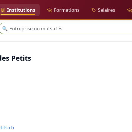
Institutions
Formations
Salaires
Recherche
🔍
es Petits
its.ch