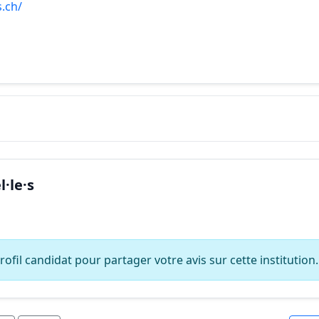
s.ch/
·le·s
ofil candidat pour partager votre avis sur cette institution.