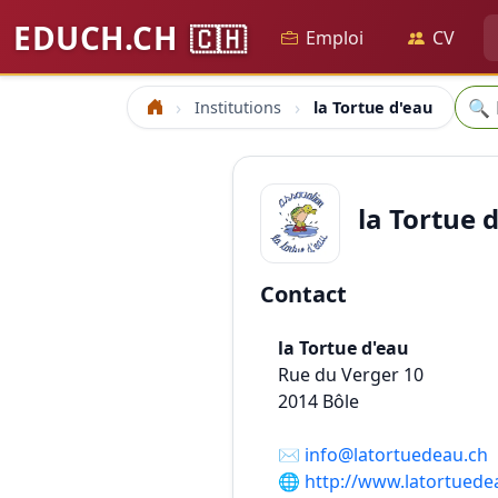
EDUCH.CH
🇨🇭
Emploi
CV
Rech
🔍
Institutions
la Tortue d'eau
Accueil
la Tortue 
Contact
la Tortue d'eau
Rue du Verger 10
2014
Bôle
✉️
info@latortuedeau.ch
🌐
http://www.latortuede