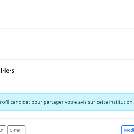
·le·s
ofil candidat pour partager votre avis sur cette institution.
In
E-mail
Modi