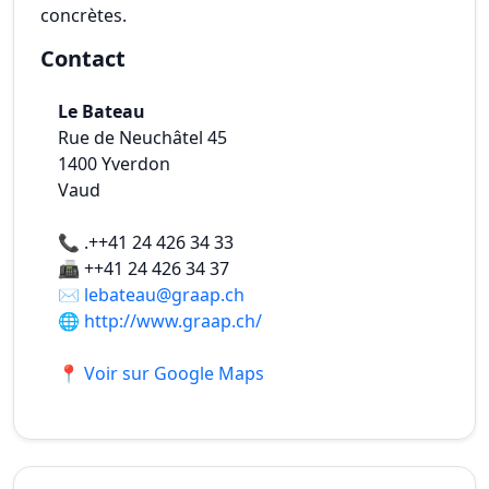
concrètes.
Contact
Le Bateau
Rue de Neuchâtel 45
1400
Yverdon
Vaud
📞
.++41 24 426 34 33
📠
++41 24 426 34 37
✉️
lebateau@graap.ch
🌐
http://www.graap.ch/
📍 Voir sur Google Maps