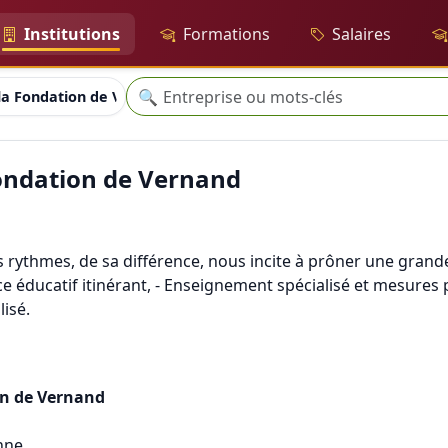
Institutions
Formations
Salaires
Recherche
🔍
 la Fondation de Vernand
Fondation de Vernand
es rythmes, de sa différence, nous incite à prôner une gran
vice éducatif itinérant, - Enseignement spécialisé et mesure
isé.
on de Vernand
nne