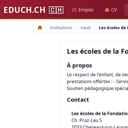
EDUCH.CH
🇨🇭
Emploi
CV
Institutions
Vaud
Les écoles de
Accueil
Les écoles de la 
À propos
Le respect de l'enfant, de s
prestations offertes : - Ser
Soutien pédagogique spécial
Contact
Les écoles de la Fondati
Ch. Praz-Lau 5
1033
Cheseaux-sur-Lausa