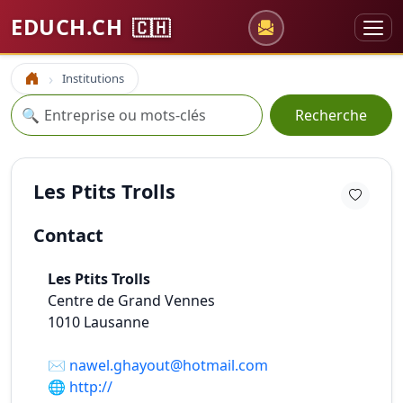
EDUCH.CH
🇨🇭
Institutions
Accueil
Recherche
🔍
Recherche
Les Ptits Trolls
Contact
Les Ptits Trolls
Centre de Grand Vennes
1010
Lausanne
✉️
nawel.ghayout@hotmail.com
🌐
http://