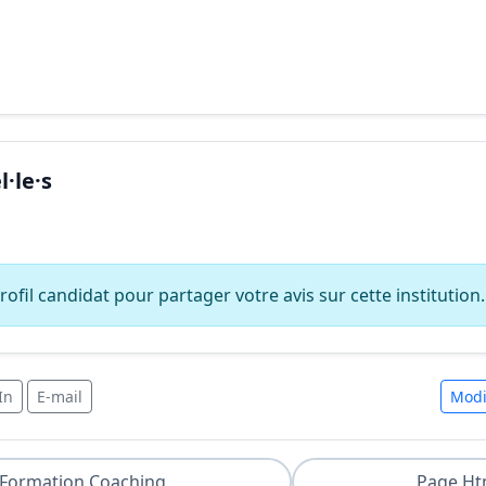
·le·s
ofil candidat pour partager votre avis sur cette institution.
In
E-mail
Modi
Formation Coaching
Page Ht