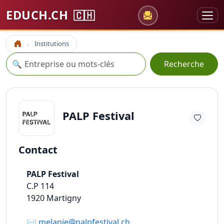
EDUCH.CH
🇨🇭
Institutions
Accueil
Recherche
🔍
Recherche
PALP Festival
Contact
PALP Festival
C.P 114
1920
Martigny
✉️
melanie@palpfestival.ch