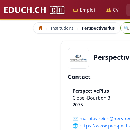
EDUCH.CH
🇨🇭
Emploi
CV
Rec
🔍
Institutions
PerspectivePlus
Accueil
Perspectiv
Contact
PerspectivePlus
Closel-Bourbon 3
2075
✉️
mathias.reich@perspec
🌐
https://www.perspecti