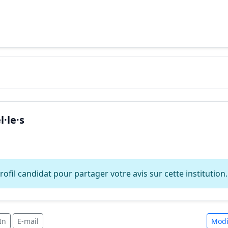
·le·s
ofil candidat pour partager votre avis sur cette institution.
In
E-mail
Modi