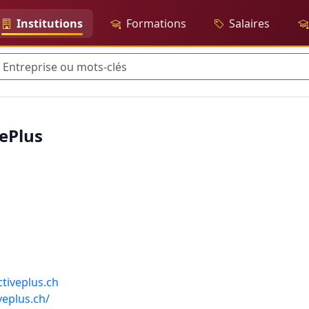
Institutions
Formations
Salaires
herche
ePlus
tiveplus.ch
veplus.ch/