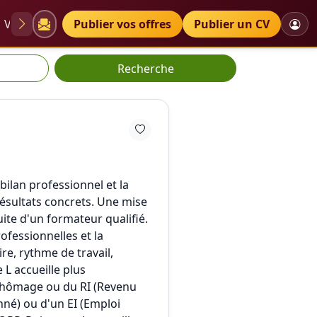
VAE
Diplômes
Publier vos offres
Petites annonces
Publier un CV
Recherche
bilan professionnel et la
résultats concrets. Une mise
ite d'un formateur qualifié.
ofessionnelles et la
re, rythme de travail,
 L accueille plus
 chômage ou du RI (Revenu
nné) ou d'un EI (Emploi