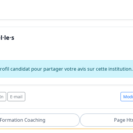
·le·s
ofil candidat pour partager votre avis sur cette institution.
In
E-mail
Modi
Formation Coaching
Page Ht