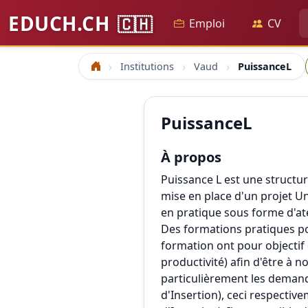
EDUCH.CH
🇨🇭
Emploi
CV
Institutions
Vaud
PuissanceL
Accueil
PuissanceL
À propos
Puissance L est une structure
mise en place d'un projet Un
en pratique sous forme d'ate
Des formations pratiques pou
formation ont pour objectif 
productivité) afin d'être à 
particulièrement les demand
d'Insertion), ceci respecti