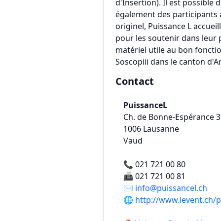
d'Insertion). Il est possible
également des participants 
originel, Puissance L accuei
pour les soutenir dans leur p
matériel utile au bon fonct
Soscopiii dans le canton d'
Contact
PuissanceL
Ch. de Bonne-Espérance 3
1006
Lausanne
Vaud
📞
021 721 00 80
📠
021 721 00 81
✉️
info@puissancel.ch
🌐
http://www.levent.ch/p