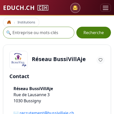
EDUCH.CH
🇨🇭
Institutions
Accueil
Recherche
🔍
Recherche
Réseau BussiVillAje
Contact
Réseau BussiVillAje
Rue de Lausanne 3
1030
Bussigny
✉️
recrutement@bussivillaje.ch