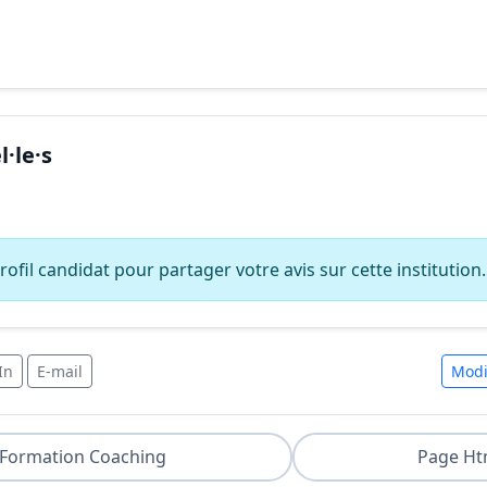
·le·s
ofil candidat pour partager votre avis sur cette institution.
In
E-mail
Modi
Formation Coaching
Page Ht