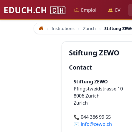
EDUCH.CH
🇨🇭
Emploi
CV
Institutions
Zurich
Stiftung ZE
Accueil
Stiftung ZEWO
Contact
Stiftung ZEWO
Pfingstweidstrasse 10
8006
Zürich
Zurich
📞
044 366 99 55
✉️
info@zewo.ch