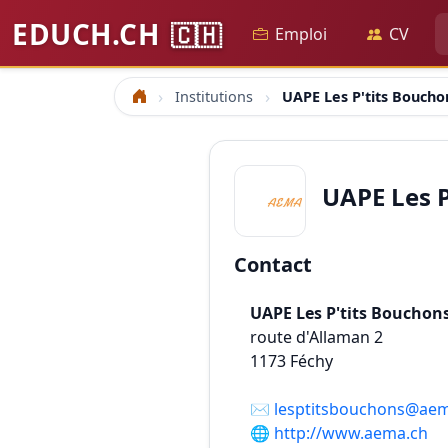
EDUCH.CH
🇨🇭
Emploi
CV
Institutions
UAPE Les P'tits Boucho
Accueil
UAPE Les P
Contact
UAPE Les P'tits Bouchon
route d'Allaman 2
1173
Féchy
✉️
lesptitsbouchons@ae
🌐
http://www.aema.ch