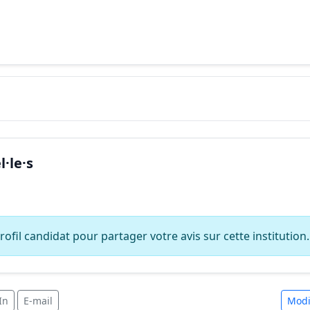
·le·s
ofil candidat pour partager votre avis sur cette institution.
In
E-mail
Modi