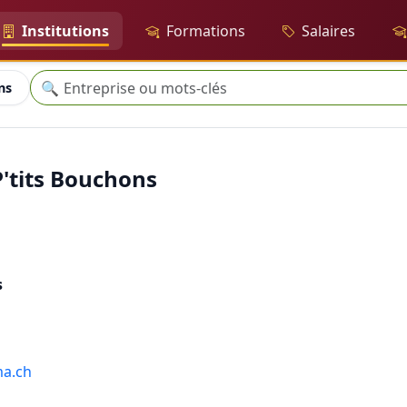
Institutions
Formations
Salaires
Recherche
🔍
ns
'tits Bouchons
s
ma.ch