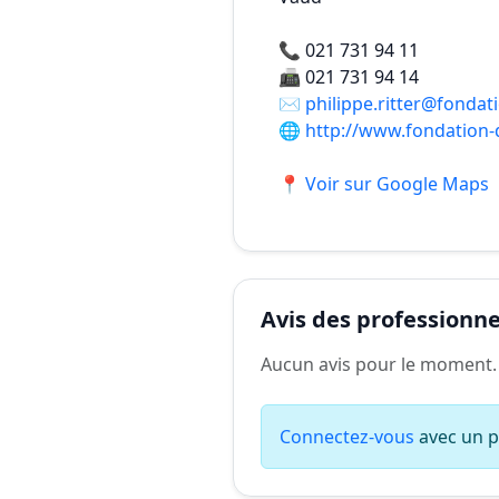
📞
021 731 94 11
📠
021 731 94 14
✉️
philippe.ritter@fondat
🌐
http://www.fondation-
📍 Voir sur Google Maps
Avis des professionnel
Aucun avis pour le moment.
Connectez-vous
avec un pr