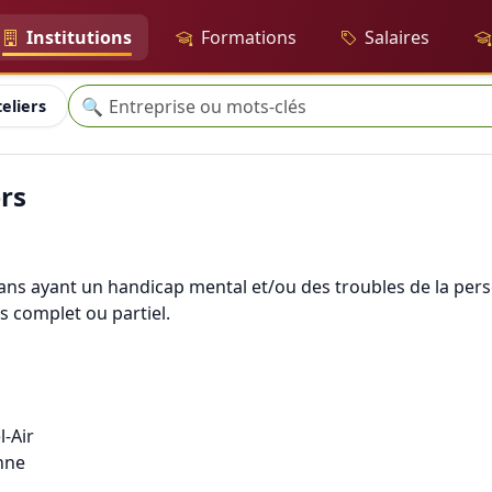
Institutions
Formations
Salaires
Recherche
🔍
eliers
ers
s ayant un handicap mental et/ou des troubles de la perso
ps complet ou partiel.
l-Air
nne