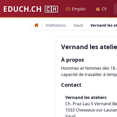
EDUCH.CH
🇨🇭
Emploi
CV
Institutions
Vaud
Vernand les at
Accueil
Vernand les ateli
À propos
Hommes et femmes dès 18 an
capacité de travailler à tem
Contact
Vernand les ateliers
Ch. Praz-Lau 5 Vernand Be
1033
Cheseaux-sur-Lausa
Vaud