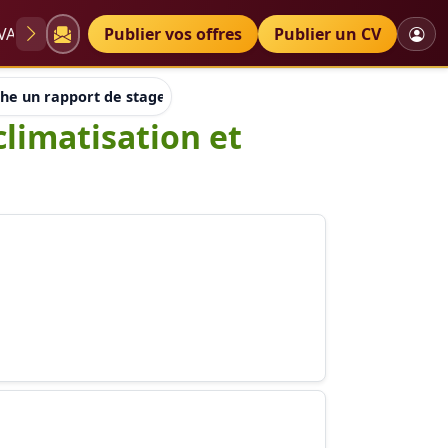
VAE
Diplômes
Publier vos offres
Petites annonces
Publier un CV
che un rapport de stage de domaine froid climatisation et merc
climatisation et