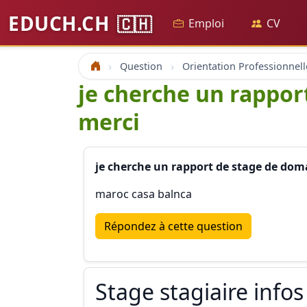
EDUCH.CH
🇨🇭
Emploi
CV
Question
Orientation Professionnell
Accueil
je cherche un rappor
merci
je cherche un rapport de stage de doma
maroc casa balnca
Répondez à cette question
Stage stagiaire infos