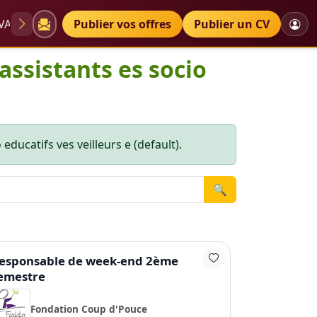
VAE
Diplômes
Publier vos offres
Petites annonces
Publier un CV
 assistants es socio
educatifs ves veilleurs e (default).
🔍
esponsable de week-end 2ème
emestre
Fondation Coup d'Pouce