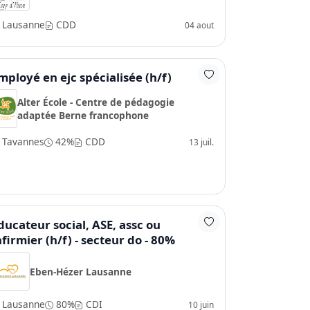
Lausanne
CDD
04 aout
mployé en ejc spécialisée (h/f)
Alter École - Centre de pédagogie
adaptée Berne francophone
Tavannes
42%
CDD
13 juil.
ducateur social, ASE, assc ou
nfirmier (h/f) - secteur do - 80%
Eben-Hézer Lausanne
Lausanne
80%
CDI
10 juin