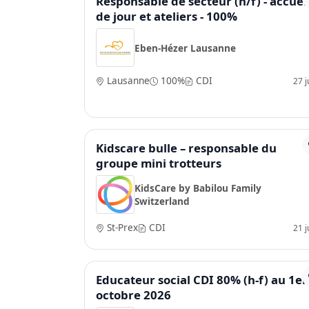
Responsable de secteur (h/f) - accuei
de jour et ateliers - 100%
Eben-Hézer Lausanne
Lausanne
100%
CDI
27 ju
Kidscare bulle – responsable du
groupe mini trotteurs
KidsCare by Babilou Family
Switzerland
St-Prex
CDI
21 ju
Educateur social CDI 80% (h-f) au 1er
octobre 2026