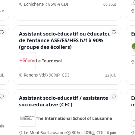
Echichens
85%
CDI
06 aout
out
Assistant socio-éducatif ou éducateur
E
de l'enfance ASE/ES/HES h/f à 90%
(groupe des écoliers)
Le Tournesol
Renens Vd
90%
CDI
il.
22 juil.
Assistant socio-educatif / assistante
E
socio-educative (CFC)
i
The International School of Lausanne
uin
Le Mont-Sur-Lausanne
30% - 40%
CDI
18 juin