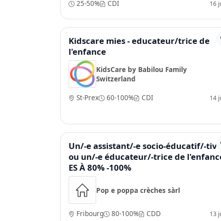
25-50%
CDI
16 ju
Kidscare mies - educateur/trice de
l'enfance
KidsCare by Babilou Family
Switzerland
St-Prex
60-100%
CDI
14 ju
Un/-e assistant/-e socio-éducatif/-tiv
ou un/-e éducateur/-trice de l'enfanc
ES À 80% -100%
Pop e poppa crèches sàrl
Fribourg
80-100%
CDD
13 ju