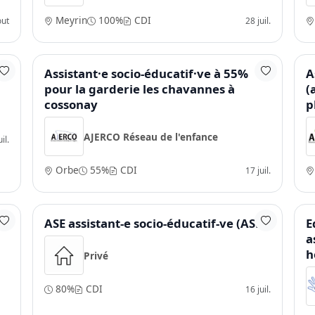
Meyrin
100%
CDI
out
28 juil.
Assistant·e socio-éducatif·ve à 55%
A
pour la garderie les chavannes à
(
cossonay
p
AJERCO Réseau de l'enfance
il.
Orbe
55%
CDI
17 juil.
ASE assistant-e socio-éducatif-ve (ASE)
E
a
h
Privé
80%
CDI
16 juil.