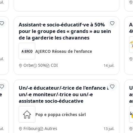
il.
Assistant·e socio-éducatif·ve à 50%
A
pour le groupe des « grands » au sein
4
de la garderie les chavannes
AJERCO Réseau de l'enfance
il.
Orbe
50%
CDI
14 juil.
e
Un/-e éducateur/-trice de l'enfance ES,
U
e
un/-e moniteur/-trice ou un/-e
a
assistante socio-éducative
a
Pop e poppa crèches sàrl
Fribourg
Autres
il.
13 juil.