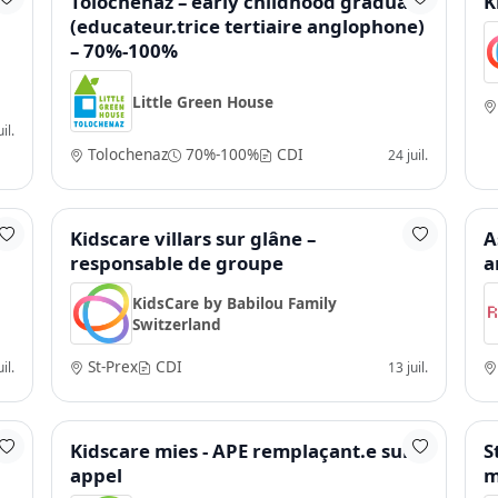
l
Tolochenaz – early childhood graduate
K
(educateur.trice tertiaire anglophone)
– 70%-100%
Little Green House
il.
Tolochenaz
70%-100%
CDI
24 juil.
Kidscare villars sur glâne –
A
responsable de groupe
a
KidsCare by Babilou Family
Switzerland
St-Prex
CDI
il.
13 juil.
Kidscare mies - APE remplaçant.e sur
S
appel
m