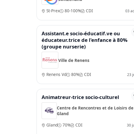
St-Prex
80-100%
CDI
03 a
Assistant.e socio-éducatif.ve ou
éducateur.trice de l'enfance à 80%
(groupe nurserie)
Ville de Renens
Renens Vd
80%
CDI
23 ju
Animatreur-trice socio-culturel
Centre de Rencontres et de Loisirs de
Gland
Gland
70%
CDI
30 j