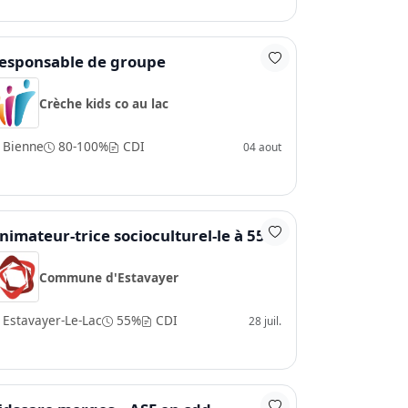
esponsable de groupe
Crèche kids co au lac
Bienne
80-100%
CDI
04 aout
nimateur-trice socioculturel-le à 55%
Commune d'Estavayer
Estavayer-Le-Lac
55%
CDI
28 juil.