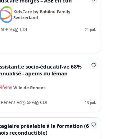
idscare morges – ASE en cdd
KidsCare by Babilou Family
Switzerland
St-Prex
CDI
21 juil.
ssistant.e socio-éducatif-ve 68%
nnualisé - apems du léman
Ville de Renens
Renens Vd
68%
CDI
13 juil.
tagiaire préalable à la formation (6
ois reconductible)