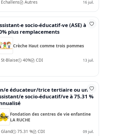
Echallens
Autres
16 juil.
ssistant-e socio-éducatif-ve (ASE) à
0% plus remplacements
Crèche Haut comme trois pommes
St-Blaise
40%
CDI
13 juil.
n/e éducateur/trice tertiaire ou un/e
ssistant/e socio-éducatif/ve à 75.31 %
nnualisé
Fondation des centres de vie enfantine
LA RUCHE
Gland
75.31 %
CDI
09 juil.