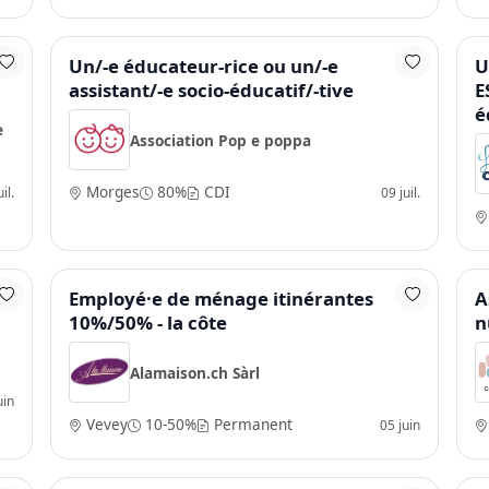
Un/-e éducateur-rice ou un/-e
U
assistant/-e socio-éducatif/-tive
E
é
e
Association Pop e poppa
Morges
80%
CDI
il.
09 juil.
%
Employé·e de ménage itinérantes
A
10%/50% - la côte
n
Alamaison.ch Sàrl
uin
Vevey
10-50%
Permanent
05 juin