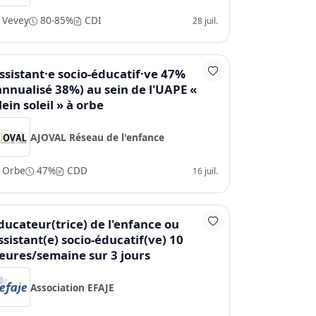
Vevey
80-85%
CDI
28 juil.
ssistant·e socio-éducatif·ve 47%
annualisé 38%) au sein de l'UAPE «
lein soleil » à orbe
AJOVAL Réseau de l'enfance
Orbe
47%
CDD
16 juil.
ducateur(trice) de l'enfance ou
ssistant(e) socio-éducatif(ve) 10
eures/semaine sur 3 jours
Association EFAJE