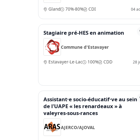
Gland
70%-80%
CDI
04 a
Stagiaire pré-HES en animation
Commune d'Estavayer
Estavayer-Le-Lac
100%
CDD
28 ju
Assistant·e socio-éducatif·ve au sein
de l'UAPE « les renardeaux » à
valeyres-sous-rances
AJERCO/AJOVAL