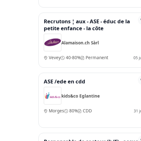
Recrutons ¦ aux - ASE - éduc de la
petite enfance - la côte
Alamaison.ch Sàrl
Vevey
40-80%
Permanent
05 j
ASE /ede en cdd
kids&co Eglantine
Morges
80%
CDD
31 ju