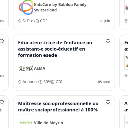
KidsCare by Babilou Family
Switzerland
St-Prex
CDI
uin
26 juin
Educateur-trice de l'enfance ou
E
assistant-e socio-éducatif en
a
formation esede
AEMA
uin
Aubonne
60%
CDI
05 aout
Maîtresse socioprofessionnelle ou
A
%
maître socioprofessionnel à 100%
a
Ville de Meyrin