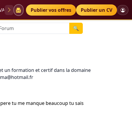
VAE
Diplômes
Publier vos offres
Petites annonces
Publier un CV
🔍
,et un formation et certif dans la domaine
houma@hotmail.fr
j'espere tu me manque beaucoup tu sais