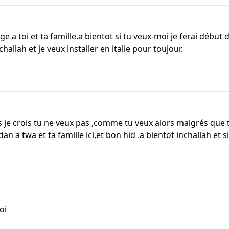
 a toi et ta famille.a bientot si tu veux-moi je ferai début
nchallah et je veux installer en italie pour toujour.
is je crois tu ne veux pas ,comme tu veux alors malgrés que
n a twa et ta famille ici,et bon hid .a bientot inchallah et s
oi