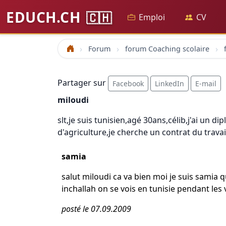
EDUCH.CH
🇨🇭
Emploi
CV
Forum
forum Coaching scolaire
Accueil
Partager sur
Facebook
LinkedIn
E-mail
miloudi
slt,je suis tunisien,agé 30ans,célib,j'ai un 
d'agriculture,je cherche un contrat du trava
samia
salut miloudi ca va bien moi je suis samia 
inchallah on se vois en tunisie pendant les
posté le 07.09.2009