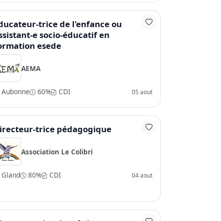
ducateur-trice de l'enfance ou
ssistant-e socio-éducatif en
ormation esede
AEMA
Aubonne
60%
CDI
05 aout
irecteur-trice pédagogique
Association Le Colibri
Gland
80%
CDI
04 aout