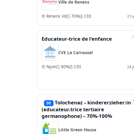
Ville de Renens
Renens Vd
70%
CDI
27 ju
Educateur-trice de l'enfance
CVE Le Carrousel
Nyon
80%
CDI
24 ju
Tolochenaz – kindererzieher:in 
DE
(educateur.trice tertiaire
germanophone) – 70%-100%
Little Green House