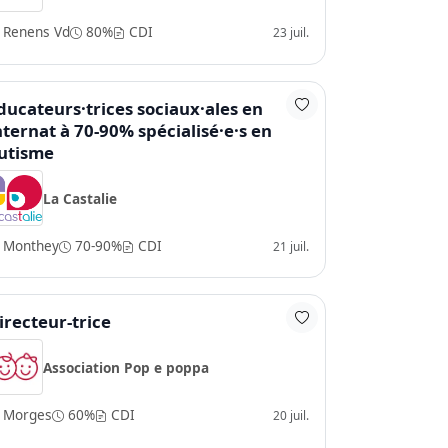
Renens Vd
80%
CDI
23 juil.
ducateurs·trices sociaux·ales en
nternat à 70-90% spécialisé·e·s en
utisme
La Castalie
Monthey
70-90%
CDI
21 juil.
irecteur-trice
Association Pop e poppa
Morges
60%
CDI
20 juil.