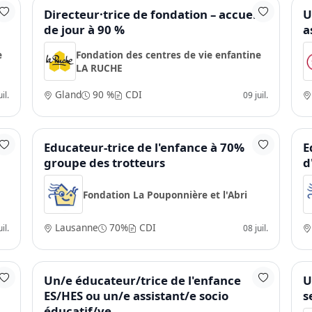
Directeur·trice de fondation – accueil
U
de jour à 90 %
a
e
Fondation des centres de vie enfantine
LA RUCHE
Gland
90 %
CDI
il.
09 juil.
Educateur-trice de l'enfance à 70%
E
groupe des trotteurs
d
Fondation La Pouponnière et l'Abri
Lausanne
70%
CDI
il.
08 juil.
Un/e éducateur/trice de l'enfance
U
ES/HES ou un/e assistant/e socio
s
éducatif/ve.