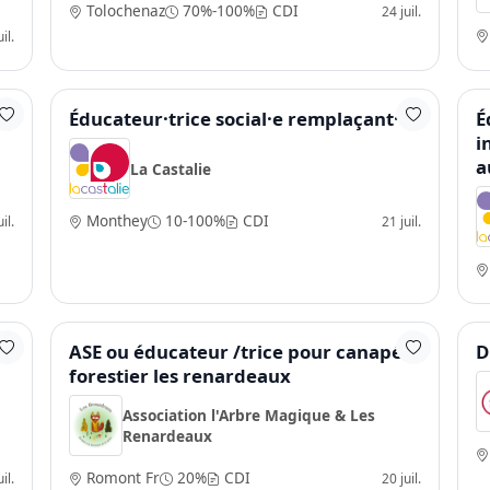
Tolochenaz
70%-100%
CDI
24 juil.
il.
Éducateur·trice social·e remplaçant·e
É
i
a
La Castalie
Monthey
10-100%
CDI
il.
21 juil.
ASE ou éducateur /trice pour canapé
D
forestier les renardeaux
Association l'Arbre Magique & Les
Renardeaux
Romont Fr
20%
CDI
il.
20 juil.