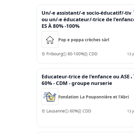
Un/-e assistant/-e socio-éducatif/-tiv
ou un/-e éducateur/-trice de l'enfanc
ES À 80% -100%
Pop e poppa crèches sàrl
Fribourg
80-100%
CDD
13 ju
Educateur-trice de l'enfance ou ASE à
60% - CDM - groupe nurserie
Fondation La Pouponnière et l'Abri
Lausanne
60%
CDD
13 ju