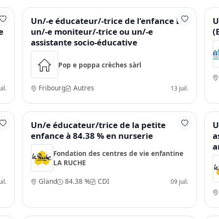
e
Un/-e éducateur/-trice de l'enfance ES,
U
e
un/-e moniteur/-trice ou un/-e
(
assistante socio-éducative
Pop e poppa crèches sàrl
Fribourg
Autres
il.
13 juil.
Un/e éducateur/trice de la petite
U
enfance à 84.38 % en nurserie
a
a
Fondation des centres de vie enfantine
LA RUCHE
Gland
84.38 %
CDI
il.
09 juil.