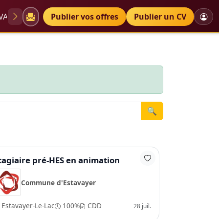
VAE
Diplômes
Publier vos offres
Petites annonces
Publier un CV
🔍
tagiaire pré-HES en animation
Commune d'Estavayer
Estavayer-Le-Lac
100%
CDD
28 juil.