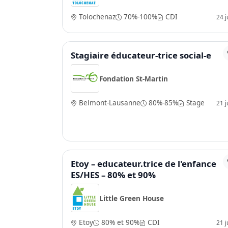
Tolochenaz
70%-100%
CDI
24 ju
Stagiaire éducateur-trice social-e
Fondation St-Martin
Belmont-Lausanne
80%-85%
Stage
21 ju
Etoy – educateur.trice de l'enfance
ES/HES – 80% et 90%
Little Green House
Etoy
80% et 90%
CDI
21 ju