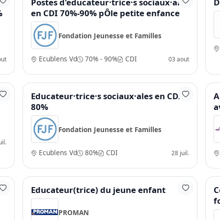
Postes d'educateur·trice·s sociaux·ales
D
%
en CDI 70%-90% pÔle petite enfance
Fondation Jeunesse et Familles
Ecublens Vd
70% - 90%
CDI
out
03 aout
Educateur·trice·s sociaux·ales en CDI
A
80%
a
Fondation Jeunesse et Familles
il.
Ecublens Vd
80%
CDI
28 juil.
Educateur(trice) du jeune enfant
C
f
PROMAN