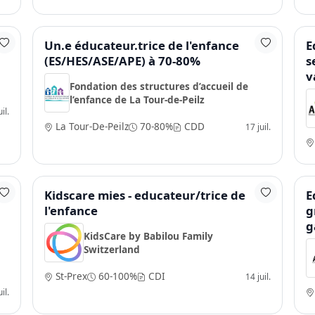
Un.e éducateur.trice de l'enfance
E
(ES/HES/ASE/APE) à 70-80%
s
v
Fondation des structures d’accueil de
l’enfance de La Tour-de-Peilz
il.
La Tour-De-Peilz
70-80%
CDD
17 juil.
Kidscare mies - educateur/trice de
E
l'enfance
g
g
KidsCare by Babilou Family
Switzerland
St-Prex
60-100%
CDI
14 juil.
il.