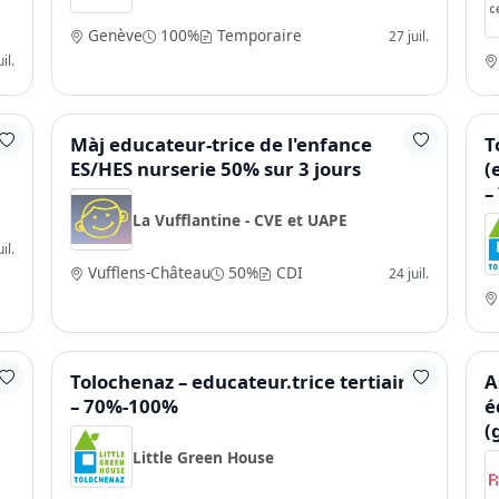
Genève
100%
Temporaire
27 juil.
il.
Màj educateur-trice de l'enfance
T
ES/HES nurserie 50% sur 3 jours
(
–
La Vufflantine - CVE et UAPE
il.
Vufflens-Château
50%
CDI
24 juil.
hf
Tolochenaz – educateur.trice tertiaire
A
– 70%-100%
é
(
Little Green House