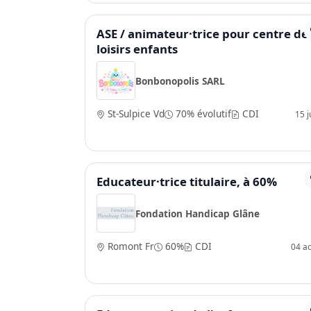
ASE / animateur·trice pour centre de
loisirs enfants
Bonbonopolis SARL
St-Sulpice Vd
70% évolutif
CDI
15 ju
Educateur·trice titulaire, à 60%
Fondation Handicap Glâne
Romont Fr
60%
CDI
04 a