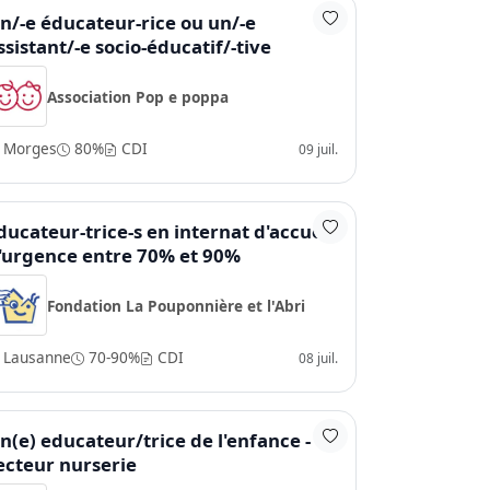
n/-e éducateur-rice ou un/-e
ssistant/-e socio-éducatif/-tive
Association Pop e poppa
Morges
80%
CDI
09 juil.
ducateur-trice-s en internat d'accueil
'urgence entre 70% et 90%
Fondation La Pouponnière et l'Abri
Lausanne
70-90%
CDI
08 juil.
n(e) educateur/trice de l'enfance -
ecteur nurserie