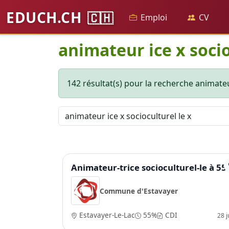
EDUCH.CH
🇨🇭
Emploi
CV
animateur ice x socio
142 résultat(s) pour la recherche animateur
Animateur-trice socioculturel-le à 5
Commune d'Estavayer
Estavayer-Le-Lac
55%
CDI
28 ju