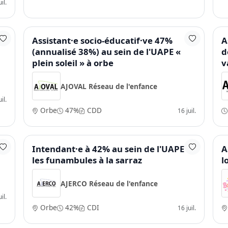
il.
Assistant·e socio-éducatif·ve 47%
A
(annualisé 38%) au sein de l'UAPE «
d
plein soleil » à orbe
v
AJOVAL Réseau de l'enfance
il.
Orbe
47%
CDD
16 juil.
)
Intendant·e à 42% au sein de l'UAPE
A
les funambules à la sarraz
l
AJERCO Réseau de l'enfance
il.
Orbe
42%
CDI
16 juil.