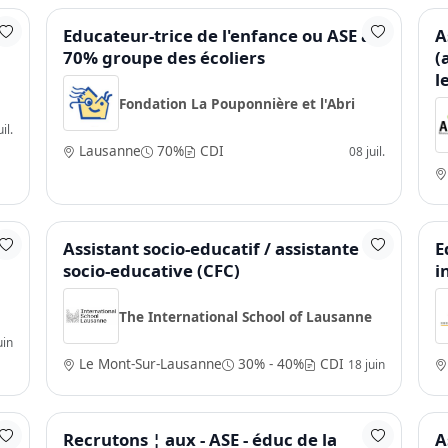
Educateur-trice de l'enfance ou ASE à
A
70% groupe des écoliers
(
l
Fondation La Pouponnière et l'Abri
il.
Lausanne
70%
CDI
08 juil.
Assistant socio-educatif / assistante
E
socio-educative (CFC)
i
The International School of Lausanne
uin
Le Mont-Sur-Lausanne
30% - 40%
CDI
18 juin
Recrutons ¦ aux - ASE - éduc de la
A