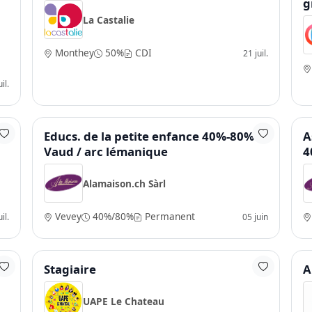
g
La Castalie
Monthey
50%
CDI
21 juil.
il.
Educs. de la petite enfance 40%-80% -
A
Vaud / arc lémanique
4
Alamaison.ch Sàrl
Vevey
40%/80%
Permanent
il.
05 juin
Stagiaire
A
UAPE Le Chateau