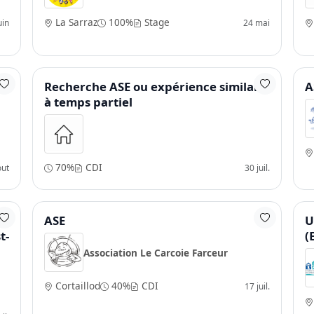
La Sarraz
100%
Stage
uin
24 mai
Recherche ASE ou expérience similaire
A
à temps partiel
70%
CDI
out
30 juil.
ASE
U
t-
(
Association Le Carcoie Farceur
Cortaillod
40%
CDI
17 juil.