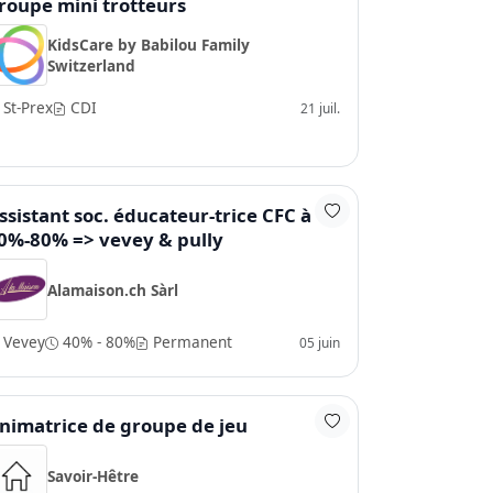
roupe mini trotteurs
KidsCare by Babilou Family
Switzerland
St-Prex
CDI
21 juil.
ssistant soc. éducateur-trice CFC à
0%-80% => vevey & pully
Alamaison.ch Sàrl
Vevey
40% - 80%
Permanent
05 juin
nimatrice de groupe de jeu
Savoir-Hêtre