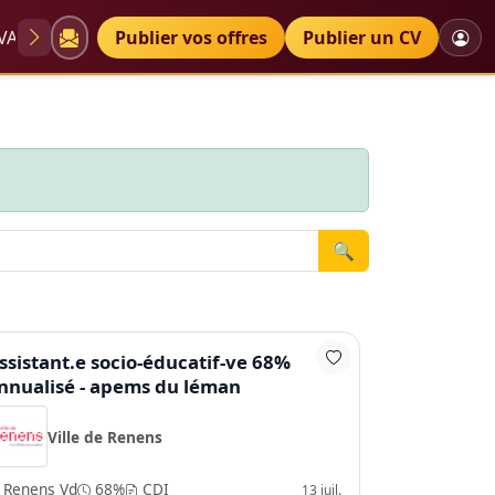
VAE
Diplômes
Publier vos offres
Petites annonces
Publier un CV
🔍
ssistant.e socio-éducatif-ve 68%
nnualisé - apems du léman
Ville de Renens
Renens Vd
68%
CDI
13 juil.