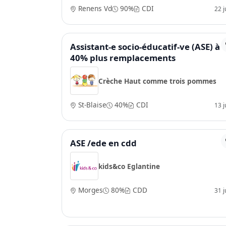
Renens Vd
90%
CDI
22 ju
Assistant-e socio-éducatif-ve (ASE) à
40% plus remplacements
Crèche Haut comme trois pommes
St-Blaise
40%
CDI
13 ju
ASE /ede en cdd
kids&co Eglantine
Morges
80%
CDD
31 ju