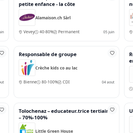
petite enfance - la côte
n
Alamaison.ch Sàrl
Vevey
40-80%
Permanent
uin
05 juin
Responsable de groupe
R
e
Crèche kids co au lac
Bienne
80-100%
CDI
out
04 aout
Tolochenaz – educateur.trice tertiaire
U
– 70%-100%
Little Green House