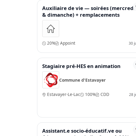
Auxiliaire de vie — soirées (mercredi
& dimanche) + remplacements
20%
Appoint
30 j
Stagiaire pré-HES en animation
Commune d'Estavayer
Estavayer-Le-Lac
100%
CDD
28 ju
Assistant.e socio-éducatif.ve ou