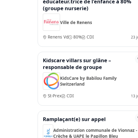
éducateur.trice de l'enfance à 80%
(groupe nurserie)
Ville de Renens
Renens Vd
80%
CDI
23 ju
Kidscare villars sur glâne –
responsable de groupe
KidsCare by Babilou Family
Switzerland
St-Prex
CDI
13 ju
Ramplaçant(e) sur appel
Administration communale de Vionnaz -
Crèche & UAPE le Papillon Bleu