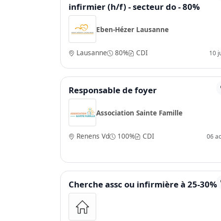
infirmier (h/f) - secteur do - 80%
Eben-Hézer Lausanne
Lausanne
80%
CDI
10 j
Responsable de foyer
Association Sainte Famille
Renens Vd
100%
CDI
06 a
Cherche assc ou infirmière à 25-30%