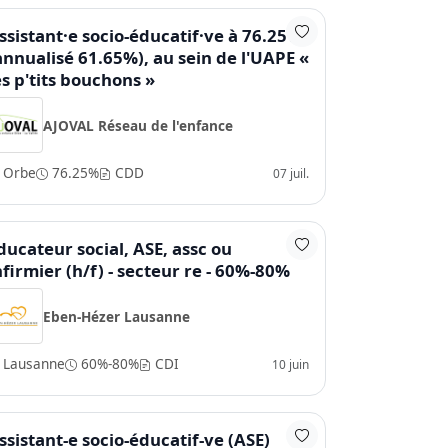
ssistant·e socio-éducatif·ve à 76.25%
annualisé 61.65%), au sein de l'UAPE «
es p'tits bouchons »
AJOVAL Réseau de l'enfance
Orbe
76.25%
CDD
07 juil.
ducateur social, ASE, assc ou
nfirmier (h/f) - secteur re - 60%-80%
Eben-Hézer Lausanne
Lausanne
60%-80%
CDI
10 juin
ssistant-e socio-éducatif-ve (ASE)