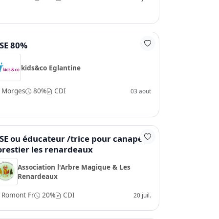
SE 80%
kids&co Eglantine
Morges
80%
CDI
03 aout
SE ou éducateur /trice pour canapé
orestier les renardeaux
Association l'Arbre Magique & Les
Renardeaux
Romont Fr
20%
CDI
20 juil.