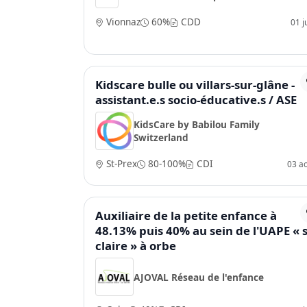
Vionnaz
60%
CDD
01 j
Kidscare bulle ou villars-sur-glâne -
assistant.e.s socio-éducative.s / ASE
KidsCare by Babilou Family
Switzerland
St-Prex
80-100%
CDI
03 a
Auxiliaire de la petite enfance à
48.13% puis 40% au sein de l'UAPE « s
claire » à orbe
AJOVAL Réseau de l'enfance