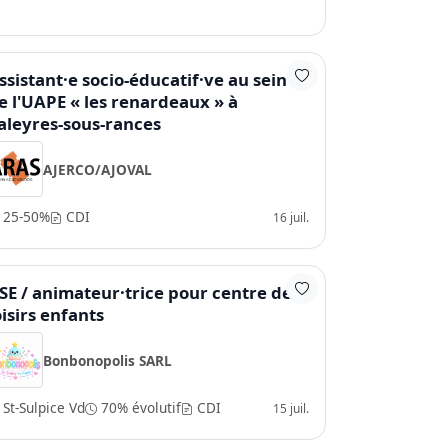
ssistant·e socio-éducatif·ve au sein
e l'UAPE « les renardeaux » à
aleyres-sous-rances
AJERCO/AJOVAL
25-50%
CDI
16 juil.
SE / animateur·trice pour centre de
oisirs enfants
Bonbonopolis SARL
St-Sulpice Vd
70% évolutif
CDI
15 juil.