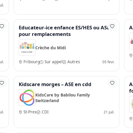
il.
Educateur-ice enfance ES/HES ou ASE
A
pour remplacements
Crèche du Midi
Fribourg
Sur appel
Autres
il.
05 fevr.
Kidscare morges – ASE en cdd
A
f
KidsCare by Babilou Family
Switzerland
St-Prex
CDI
il.
21 juil.