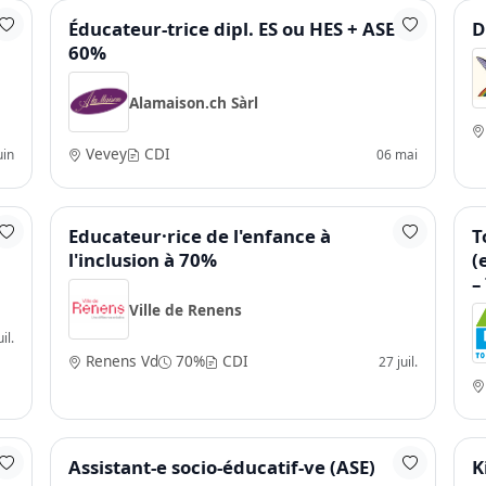
Éducateur-trice dipl. ES ou HES + ASE •
D
60%
Alamaison.ch Sàrl
Vevey
CDI
uin
06 mai
Educateur·rice de l'enfance à
T
l'inclusion à 70%
(
–
Ville de Renens
il.
Renens Vd
70%
CDI
27 juil.
Assistant-e socio-éducatif-ve (ASE)
K