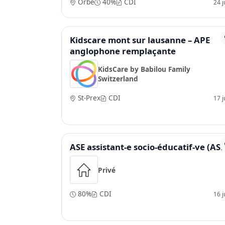
Orbe
40%
CDI
24 ju
Kidscare mont sur lausanne – APE
anglophone remplaçante
KidsCare by Babilou Family
Switzerland
St-Prex
CDI
17 ju
ASE assistant-e socio-éducatif-ve (ASE
Privé
80%
CDI
16 ju