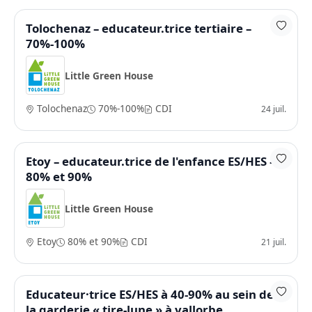
Tolochenaz – educateur.trice tertiaire –
70%-100%
Little Green House
Tolochenaz
70%-100%
CDI
24 juil.
Etoy – educateur.trice de l'enfance ES/HES –
80% et 90%
Little Green House
Etoy
80% et 90%
CDI
21 juil.
Educateur·trice ES/HES à 40-90% au sein de
la garderie « tire-lune » à vallorbe