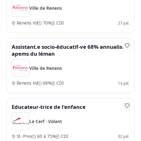
Ville de Renens
Renens Vd
70%
CDI
27 juil.
Assistant.e socio-éducatif-ve 68% annualisé -
apems du léman
Ville de Renens
Renens Vd
68%
CDI
13 juil.
Educateur-trice de l'enfance
Le Cerf - Volant
St- Prex
60 à 75%
CDI
02 juil.