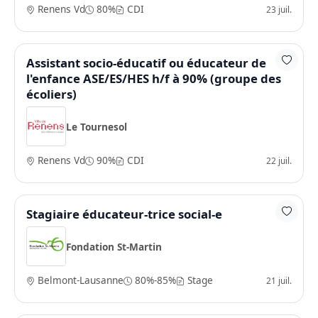
Renens Vd
80%
CDI
23 juil.
Assistant socio-éducatif ou éducateur de
l'enfance ASE/ES/HES h/f à 90% (groupe des
écoliers)
Le Tournesol
Renens Vd
90%
CDI
22 juil.
Stagiaire éducateur-trice social-e
Fondation St-Martin
Belmont-Lausanne
80%-85%
Stage
21 juil.