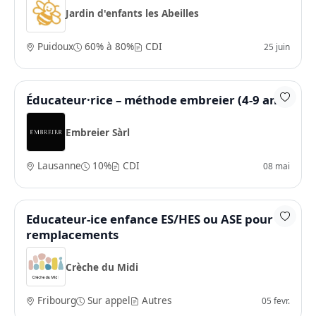
Jardin d'enfants les Abeilles
Puidoux
60% à 80%
CDI
25 juin
Éducateur·rice – méthode embreier (4-9 ans)
Embreier Sàrl
Lausanne
10%
CDI
08 mai
Educateur-ice enfance ES/HES ou ASE pour
remplacements
Crèche du Midi
Fribourg
Sur appel
Autres
05 fevr.