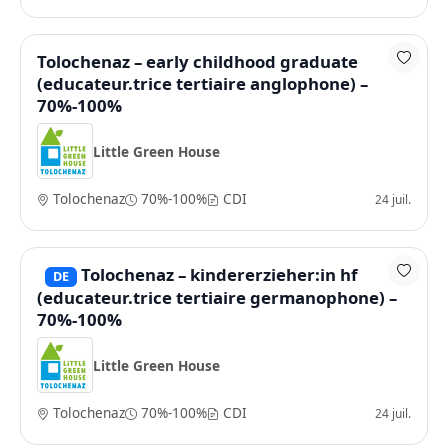
Tolochenaz – early childhood graduate
(educateur.trice tertiaire anglophone) –
70%-100%
Little Green House
Tolochenaz
70%-100%
CDI
24 juil.
Tolochenaz – kindererzieher:in hf
DE
(educateur.trice tertiaire germanophone) –
70%-100%
Little Green House
Tolochenaz
70%-100%
CDI
24 juil.