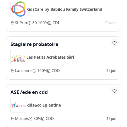
KidsCare by Babilou Family Switzerland
St-Prex
80-100%
CDI
03 aout
Stagiaire probatoire
Les Petits Acrobates Sàrl
Lausanne
100%
CDD
31 juil.
ASE /ede en cdd
kids&co Eglantine
Morges
80%
CDD
31 juil.