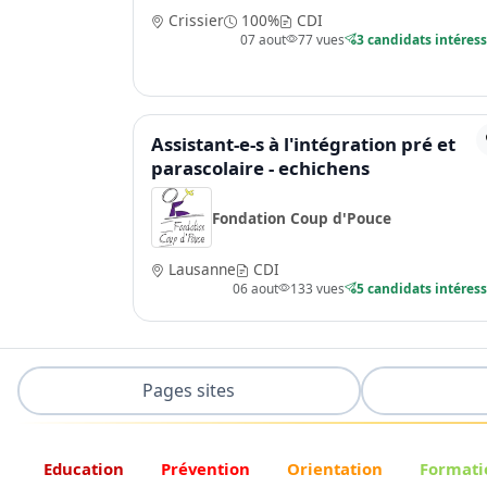
Crissier
100%
CDI
07 aout
77 vues
3 candidats intéres
Assistant-e-s à l'intégration pré et
parascolaire - echichens
Fondation Coup d'Pouce
Lausanne
CDI
06 aout
133 vues
5 candidats intéres
Pages sites
Education
Prévention
Orientation
Formati