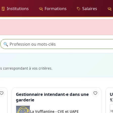
Institutions
Formations
Salaires
Recherche
🔍
es correspondant à vos critères.
Gestionnaire intendant-e dans une
U
garderie
1
La Vufflantine - CVE et UAPE