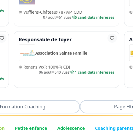
sés
Vufflens-Château
87%
CDD
07 aout
61 vues
5 candidats intéressés
Responsable de foyer
A
Association Sainte Famille
Renens Vd
100%
CDI
06 aout
540 vues
11 candidats intéressés
sés
Formation Coaching
Page Ht
on
Petite enfance
Adolescence
Coaching parent