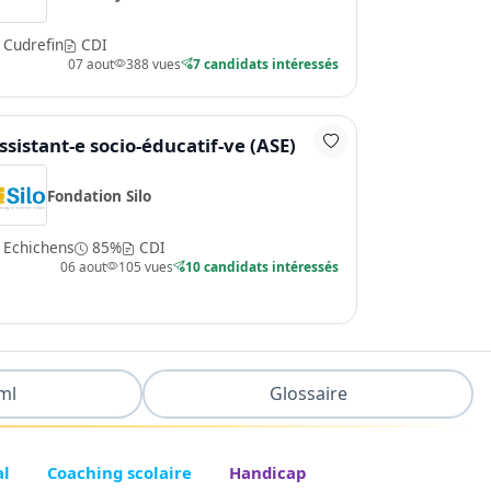
Cudrefin
CDI
07 aout
388 vues
7 candidats intéressés
ssistant-e socio-éducatif-ve (ASE)
Fondation Silo
Echichens
85%
CDI
06 aout
105 vues
10 candidats intéressés
ml
Glossaire
al
Coaching scolaire
Handicap