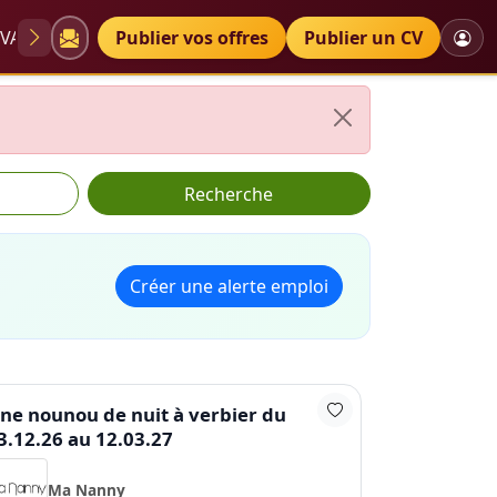
VAE
Diplômes
Publier vos offres
Petites annonces
Publier un CV
Recherche
Créer une alerte emploi
ne nounou de nuit à verbier du
3.12.26 au 12.03.27
Ma Nanny