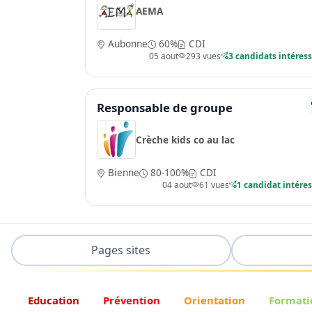
AEMA
Aubonne
60%
CDI
05 aout
293 vues
3 candidats intéres
Responsable de groupe
Crèche kids co au lac
Bienne
80-100%
CDI
04 aout
61 vues
1 candidat intére
Pages sites
Education
Prévention
Orientation
Formati