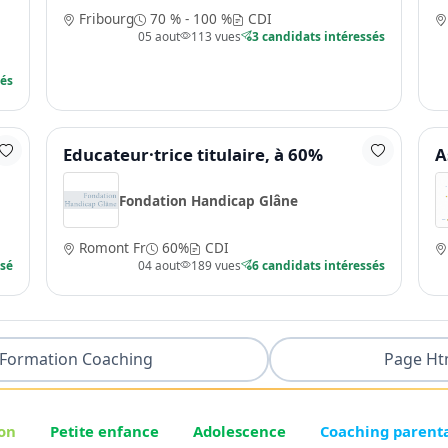
Fribourg
70 % - 100 %
CDI
05 aout
113 vues
3 candidats intéressés
sés
Educateur·trice titulaire, à 60%
A
Fondation Handicap Glâne
Romont Fr
60%
CDI
ssé
04 aout
189 vues
6 candidats intéressés
Formation Coaching
Page Ht
on
Petite enfance
Adolescence
Coaching parent