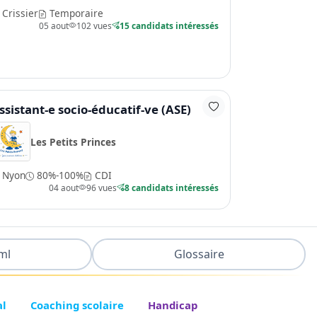
Crissier
Temporaire
05 aout
102 vues
15 candidats intéressés
ssistant-e socio-éducatif-ve (ASE)
Les Petits Princes
Nyon
80%-100%
CDI
04 aout
96 vues
8 candidats intéressés
ml
Glossaire
al
Coaching scolaire
Handicap