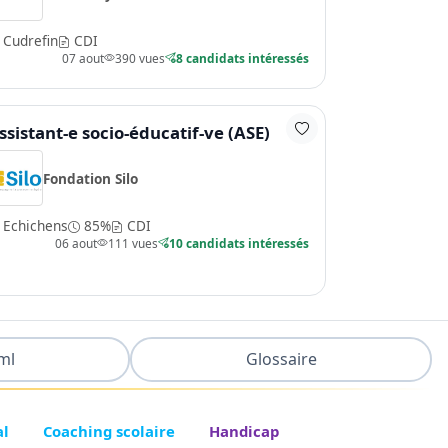
Cudrefin
CDI
07 aout
390 vues
8 candidats intéressés
ssistant-e socio-éducatif-ve (ASE)
Fondation Silo
Echichens
85%
CDI
06 aout
111 vues
10 candidats intéressés
ml
Glossaire
al
Coaching scolaire
Handicap