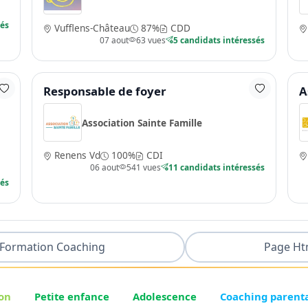
sés
Vufflens-Château
87%
CDD
07 aout
63 vues
5 candidats intéressés
Responsable de foyer
A
Association Sainte Famille
Renens Vd
100%
CDI
06 aout
541 vues
11 candidats intéressés
sés
Formation Coaching
Page Ht
on
Petite enfance
Adolescence
Coaching parent