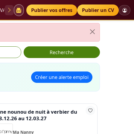
VAE
Diplômes
Publier vos offres
Petites annonces
Publier un CV
Recherche
Créer une alerte emploi
ne nounou de nuit à verbier du
3.12.26 au 12.03.27
Ma Nanny