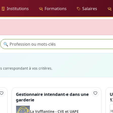
Institutions
Formations
Salaires
Recherche
🔍
es correspondant à vos critères.
Gestionnaire intendant-e dans une
U
garderie
1
La Vufflantine - CVE et UAPE