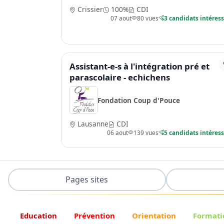
Crissier
100%
CDI
07 aout
80 vues
3 candidats intéres
Assistant-e-s à l'intégration pré et
parascolaire - echichens
Fondation Coup d'Pouce
Lausanne
CDI
06 aout
139 vues
5 candidats intéres
Pages sites
Education
Prévention
Orientation
Formati