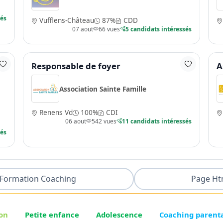
sés
Vufflens-Château
87%
CDD
07 aout
66 vues
5 candidats intéressés
Responsable de foyer
A
Association Sainte Famille
Renens Vd
100%
CDI
06 aout
542 vues
11 candidats intéressés
sés
Formation Coaching
Page Ht
on
Petite enfance
Adolescence
Coaching parent