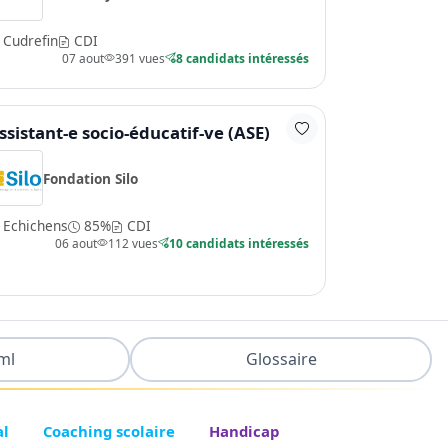
Cudrefin
CDI
07 aout
391 vues
8 candidats intéressés
ssistant-e socio-éducatif-ve (ASE)
Fondation Silo
Echichens
85%
CDI
06 aout
112 vues
10 candidats intéressés
ml
Glossaire
al
Coaching scolaire
Handicap