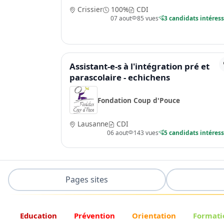
Crissier
100%
CDI
07 aout
85 vues
3 candidats intéres
Assistant-e-s à l'intégration pré et
parascolaire - echichens
Fondation Coup d'Pouce
Lausanne
CDI
06 aout
143 vues
5 candidats intéres
Pages sites
Education
Prévention
Orientation
Formati