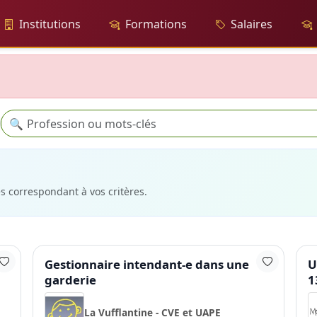
Institutions
Formations
Salaires
Recherche
🔍
es correspondant à vos critères.
Gestionnaire intendant-e dans une
U
garderie
1
La Vufflantine - CVE et UAPE