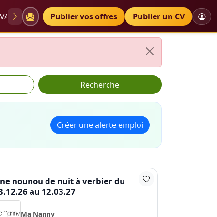
VAE
Diplômes
Publier vos offres
Petites annonces
Publier un CV
Recherche
Créer une alerte emploi
ne nounou de nuit à verbier du
3.12.26 au 12.03.27
Ma Nanny