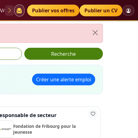
VAE
Diplômes
Publier vos offres
Petites annonces
Publier un CV
Recherche
Créer une alerte emploi
esponsable de secteur
Fondation de Fribourg pour la
Jeunesse