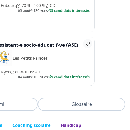
Fribourg
70 % - 100 %
CDI
05 aout
130 vues
3 candidats intéressés
ssistant-e socio-éducatif-ve (ASE)
Les Petits Princes
Nyon
80%-100%
CDI
04 aout
103 vues
9 candidats intéressés
ml
Glossaire
al
Coaching scolaire
Handicap