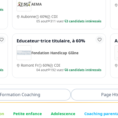
AEMA
sés
Aubonne
60%
CDI
05 aout
311 vues
3 candidats intéressés
Educateur·trice titulaire, à 60%
A
Fondation Handicap Glâne
Romont Fr
60%
CDI
sés
04 aout
192 vues
6 candidats intéressés
Formation Coaching
Page Ht
on
Petite enfance
Adolescence
Coaching parent