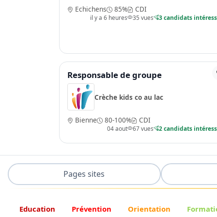
Echichens
85%
CDI
il y a 6 heures
35 vues
3 candidats intéres
Responsable de groupe
Crèche kids co au lac
Bienne
80-100%
CDI
04 aout
67 vues
2 candidats intéres
Pages sites
Education
Prévention
Orientation
Formati