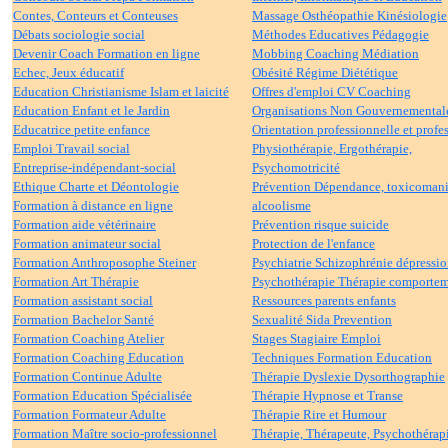
Contes, Conteurs et Conteuses
Massage Osthéopathie Kinésiologie
Débats sociologie social
Méthodes Educatives Pédagogie
Devenir Coach Formation en ligne
Mobbing Coaching Médiation
Echec, Jeux éducatif
Obésité Régime Diététique
Education Christianisme Islam et laicité
Offres d'emploi CV Coaching
Education Enfant et le Jardin
Organisations Non Gouvernemental
Educatrice petite enfance
Orientation professionnelle et profe
Emploi Travail social
Physiothérapie, Ergothérapie,
Entreprise-indépendant-social
Psychomotricité
Ethique Charte et Déontologie
Prévention Dépendance, toxicomani
Formation à distance en ligne
alcoolisme
Formation aide vétérinaire
Prévention risque suicide
Formation animateur social
Protection de l'enfance
Formation Anthroposophe Steiner
Psychiatrie Schizophrénie dépressi
Formation Art Thérapie
Psychothérapie Thérapie comportem
Formation assistant social
Ressources parents enfants
Formation Bachelor Santé
Sexualité Sida Prevention
Formation Coaching Atelier
Stages Stagiaire Emploi
Formation Coaching Education
Techniques Formation Education
Formation Continue Adulte
Thérapie Dyslexie Dysorthographie
Formation Education Spécialisée
Thérapie Hypnose et Transe
Formation Formateur Adulte
Thérapie Rire et Humour
Formation Maître socio-professionnel
Thérapie, Thérapeute, Psychothérap