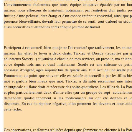
L'environnement chaleureux que nous, équipe éducative épaulée par un h
maison, nous efforçons de maintenir, notamment par l'entretien d'un jardin po
fruitier, d'une pelouse, d'un étang et d'un espace intérieur convivial, ainsi que 
présence bienveillante, devrait leur permettre de se sentir tout d'abord en sécur
aussi accueillies et attendues après chaque journée de travail.
Participent à cet accueil, bien que je ne l'ai constaté que tardivement, les anima
maison. En effet, le foyer a deux chats, Tic-Tac et Dready (rebaptisé par 
éducateurs Sweety...) et j'amène à chacun de mes services, ou presque, ma chienn
et ce depuis trois ans et demi maintenant. Scotie est une chienne de petite
écossaise d'origine, âgée aujourd'hui de quatre ans. Elle occupe une réelle pl
Pommeraie, au point que souvent elle est saluée et accueillie par les filles bi
moi et parfois bien mieux que moi. Tic-Tac a dû subir récemment une inte
chirurgicale au flanc droit et nécessite des soins quotidiens. Les filles de La Po
et plus particulièrement deux d'entre elles (sur un groupe de sept actuellemen
demandent quotidiennement si les médicaments lui ont été donnés et le
dispensés. En cas de réponse négative, elles prennent les devants et nous aid
cette tâche.
Ces observations, et d'autres réalisées depuis que j'emmène ma chienne à La Po