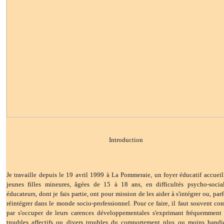
Introduction
Je travaille depuis le 19 avril 1999 à La Pommeraie, un foyer éducatif accueil
jeunes filles mineures, âgées de 15 à 18 ans, en difficultés psycho-socia
éducateurs, dont je fais partie, ont pour mission de les aider à s'intégrer ou, parf
réintégrer dans le monde socio-professionnel. Pour ce faire, il faut souvent c
par s'occuper de leurs carences développementales s'exprimant fréquemment
troubles affectifs ou divers troubles du comportement plus ou moins handi