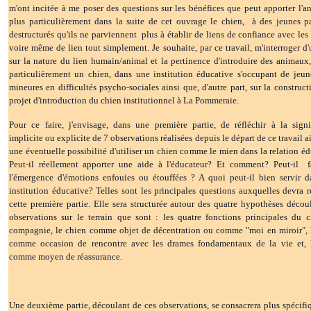
m'ont incitée à me poser des questions sur les bénéfices que peut apporter l'an
plus particulièrement dans la suite de cet ouvrage le chien, à des jeunes pa
destructurés qu'ils ne parviennent plus à établir de liens de confiance avec les 
voire même de lien tout simplement. Je souhaite, par ce travail, m'interroger d'
sur la nature du lien humain/animal et la pertinence d'introduire des animaux,
particulièrement un chien, dans une institution éducative s'occupant de jeune
mineures en difficultés psycho-sociales ainsi que, d'autre part, sur la construct
projet d'introduction du chien institutionnel à La Pommeraie.
Pour ce faire, j'envisage, dans une première partie, de réfléchir à la signi
implicite ou explicite de 7 observations réalisées depuis le départ de ce travail a
une éventuelle possibilité d'utiliser un chien comme le mien dans la relation éd
Peut-il réellement apporter une aide à l'éducateur? Et comment? Peut-il f
l'émergence d'émotions enfouies ou étouffées ? A quoi peut-il bien servir 
institution éducative? Telles sont les principales questions auxquelles devra 
cette première partie. Elle sera structurée autour des quatre hypothèses décou
observations sur le terrain que sont : les quatre fonctions principales du 
compagnie, le chien comme objet de décentration ou comme "moi en miroir", 
comme occasion de rencontre avec les drames fondamentaux de la vie et, l
comme moyen de réassurance.
Une deuxième partie, découlant de ces observations, se consacrera plus spécif