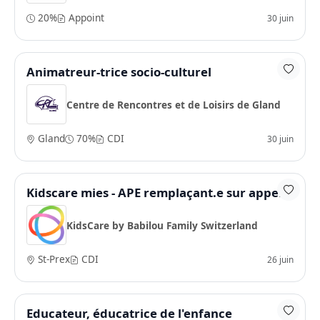
20%
Appoint
30 juin
Animatreur-trice socio-culturel
Centre de Rencontres et de Loisirs de Gland
Gland
70%
CDI
30 juin
Kidscare mies - APE remplaçant.e sur appel
KidsCare by Babilou Family Switzerland
St-Prex
CDI
26 juin
Educateur, éducatrice de l'enfance