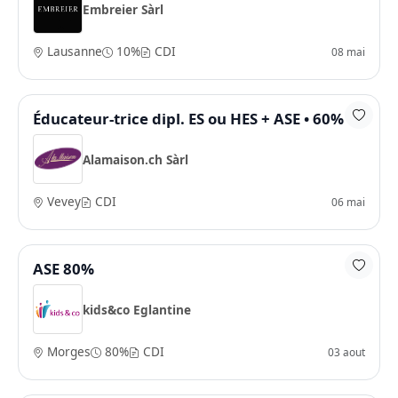
Embreier Sàrl
Lausanne
10%
CDI
08 mai
Éducateur-trice dipl. ES ou HES + ASE • 60%
Alamaison.ch Sàrl
Vevey
CDI
06 mai
ASE 80%
kids&co Eglantine
Morges
80%
CDI
03 aout