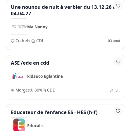
Une nounou de nuit à verbier du 13.12.26 au
04.04.27
Ma Nanny
Cudrefin
CDI
03 aout
ASE /ede en cdd
kids&co Eglantine
Morges
80%
CDD
31 juil.
Educateur de l'enfance ES - HES (h-f)
Educalis