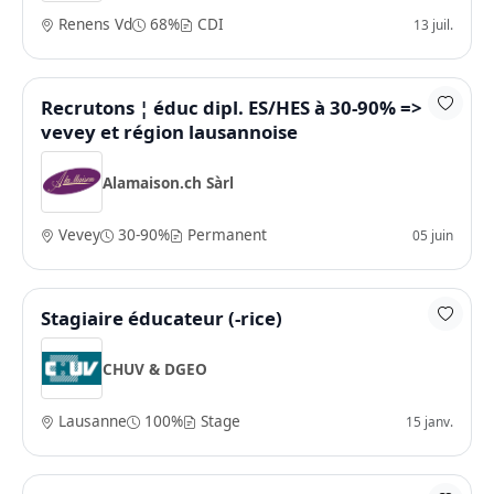
Renens Vd
68%
CDI
13 juil.
Recrutons ¦ éduc dipl. ES/HES à 30-90% =>
vevey et région lausannoise
Alamaison.ch Sàrl
Vevey
30-90%
Permanent
05 juin
Stagiaire éducateur (-rice)
CHUV & DGEO
Lausanne
100%
Stage
15 janv.