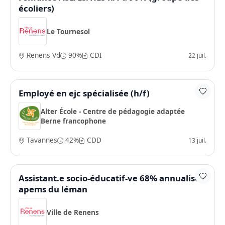
écoliers)
Le Tournesol
Renens Vd
90%
CDI
22 juil.
Employé en ejc spécialisée (h/f)
Alter École - Centre de pédagogie adaptée
Berne francophone
Tavannes
42%
CDD
13 juil.
Assistant.e socio-éducatif-ve 68% annualisé -
apems du léman
Ville de Renens