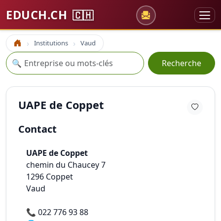
EDUCH.CH
🇨🇭
Institutions
Vaud
Accueil
Recherche
🔍
Recherche
UAPE de Coppet
Contact
UAPE de Coppet
chemin du Chaucey 7
1296
Coppet
Vaud
📞
022 776 93 88