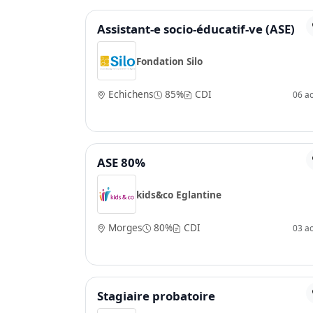
Assistant-e socio-éducatif-ve (ASE)
Fondation Silo
Echichens
85%
CDI
06 a
ASE 80%
kids&co Eglantine
Morges
80%
CDI
03 a
Stagiaire probatoire