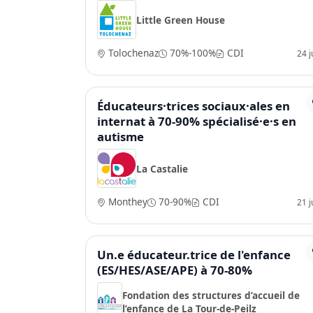
Little Green House
Tolochenaz
70%-100%
CDI
24 ju
Éducateurs·trices sociaux·ales en
internat à 70-90% spécialisé·e·s en
autisme
La Castalie
Monthey
70-90%
CDI
21 ju
Un.e éducateur.trice de l'enfance
(ES/HES/ASE/APE) à 70-80%
Fondation des structures d’accueil de
l’enfance de La Tour-de-Peilz