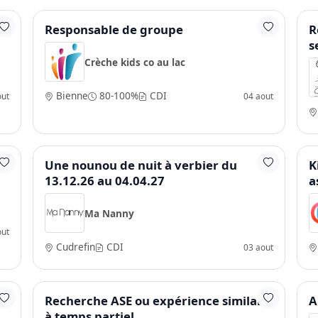
Responsable de groupe
R
s
Crèche kids co au lac
Bienne
80-100%
CDI
out
04 aout
Une nounou de nuit à verbier du
K
13.12.26 au 04.04.27
a
Ma Nanny
out
Cudrefin
CDI
03 aout
Recherche ASE ou expérience similaire
A
à temps partiel