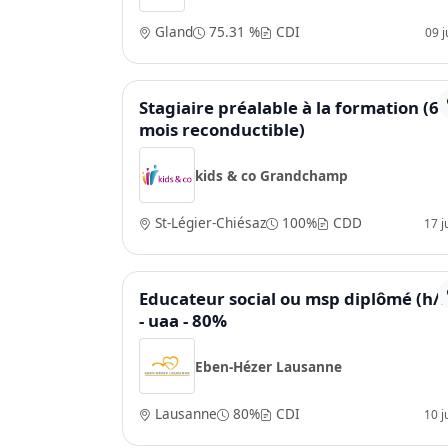
Gland
75.31 %
CDI
09 ju
Stagiaire préalable à la formation (6
mois reconductible)
kids & co Grandchamp
St-Légier-Chiésaz
100%
CDD
17 j
Educateur social ou msp diplômé (h/f
- uaa - 80%
Eben-Hézer Lausanne
Lausanne
80%
CDI
10 j