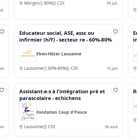
Morges
80%
CDI
09 juil.
il.
Educateur social, ASE, assc ou
E
infirmier (h/f) - secteur re - 60%-80%
i
Eben-Hézer Lausanne
Lausanne
60%-80%
CDI
uin
10 juin
)
Assistant-e-s à l'intégration pré et
R
parascolaire - echichens
Fondation Coup d'Pouce
Lausanne
CDI
uin
06 aout