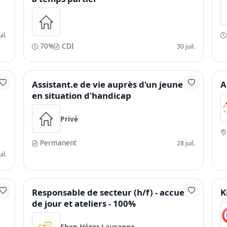
il.
70%
CDI
30 juil.
Assistant.e de vie auprès d'un jeune
A
en situation d'handicap
Privé
Permanent
28 juil.
il.
Responsable de secteur (h/f) - accueil
K
de jour et ateliers - 100%
Eben-Hézer Lausanne