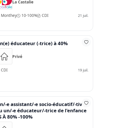
La Castalie
Monthey
10-100%
CDI
21 juil.
n(e) éducateur (-trice) à 40%
Privé
CDI
19 juil.
n/-e assistant/-e socio-éducatif/-tive
u un/-e éducateur/-trice de l'enfance
S À 80% -100%