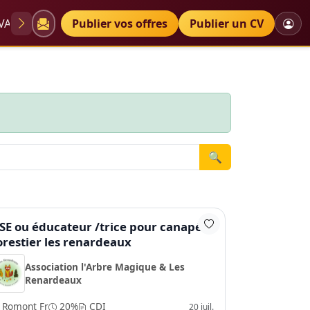
VAE
Diplômes
Publier vos offres
Petites annonces
Publier un CV
🔍
SE ou éducateur /trice pour canapé
orestier les renardeaux
Association l'Arbre Magique & Les
Renardeaux
Romont Fr
20%
CDI
20 juil.