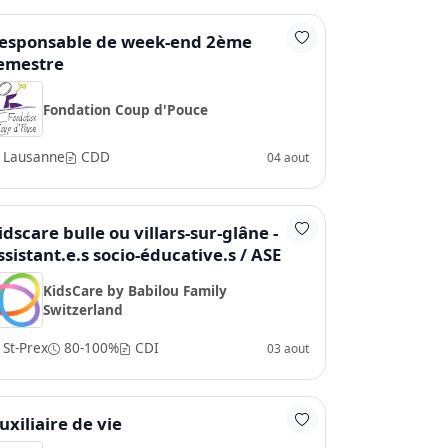
esponsable de week-end 2ème
emestre
Fondation Coup d'Pouce
Lausanne
CDD
04 aout
idscare bulle ou villars-sur-glâne -
ssistant.e.s socio-éducative.s / ASE
KidsCare by Babilou Family
Switzerland
St-Prex
80-100%
CDI
03 aout
uxiliaire de vie