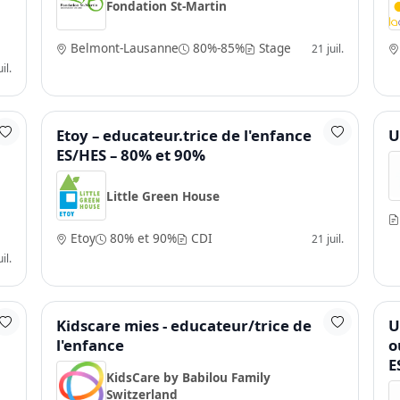
Fondation St-Martin
Belmont-Lausanne
80%-85%
Stage
21 juil.
il.
Etoy – educateur.trice de l'enfance
U
ES/HES – 80% et 90%
Little Green House
Etoy
80% et 90%
CDI
21 juil.
il.
Kidscare mies - educateur/trice de
U
l'enfance
o
E
KidsCare by Babilou Family
Switzerland