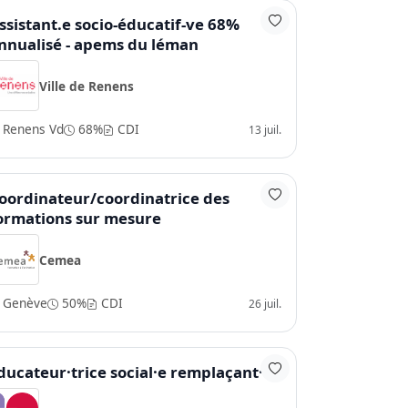
ssistant.e socio-éducatif-ve 68%
nnualisé - apems du léman
Ville de Renens
Renens Vd
68%
CDI
13 juil.
oordinateur/coordinatrice des
ormations sur mesure
Cemea
Genève
50%
CDI
26 juil.
ducateur·trice social·e remplaçant·e