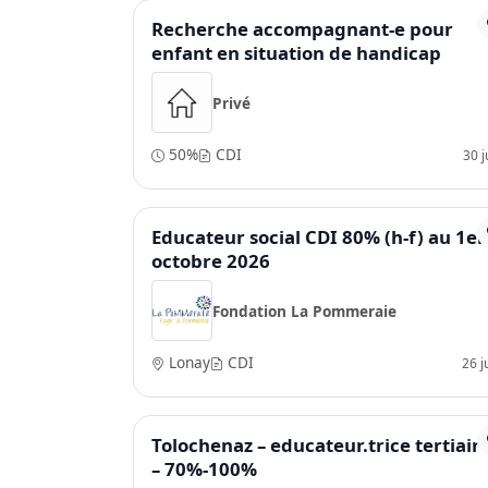
Recherche accompagnant-e pour
enfant en situation de handicap
Privé
50%
CDI
30 ju
Educateur social CDI 80% (h-f) au 1er
octobre 2026
Fondation La Pommeraie
Lonay
CDI
26 j
Tolochenaz – educateur.trice tertiair
– 70%-100%