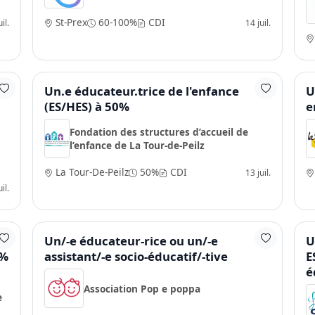
St-Prex
60-100%
CDI
il.
14 juil.
S,
Un.e éducateur.trice de l'enfance
U
(ES/HES) à 50%
e
Fondation des structures d’accueil de
l’enfance de La Tour-de-Peilz
La Tour-De-Peilz
50%
CDI
13 juil.
il.
/e
Un/-e éducateur-rice ou un/-e
U
 %
assistant/-e socio-éducatif/-tive
E
é
Association Pop e poppa
e