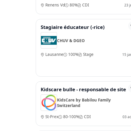
Renens Vd
80%
CDI
23 ju
Stagiaire éducateur (-rice)
CHUV & DGEO
Lausanne
100%
Stage
15 ja
Kidscare bulle - responsable de site
KidsCare by Babilou Family
Switzerland
St-Prex
80-100%
CDI
03 a