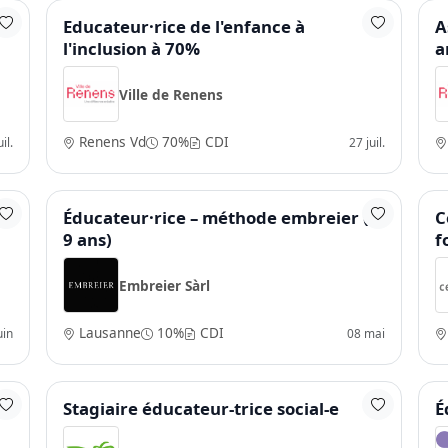
Educateur·rice de l'enfance à
A
l'inclusion à 70%
a
Ville de Renens
Renens Vd
70%
CDI
il.
27 juil.
Éducateur·rice – méthode embreier (4-
C
9 ans)
f
Embreier Sàrl
Lausanne
10%
CDI
uin
08 mai
e
Stagiaire éducateur-trice social-e
É