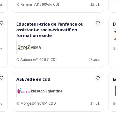
Renens Vd
90%
CDI
il.
22 juil.
Educateur-trice de l'enfance ou
D
assistant-e socio-éducatif en
formation esede
AEMA
nv.
Aubonne
60%
CDI
05 aout
ASE /ede en cdd
E
kids&co Eglantine
Morges
80%
CDD
out
31 juil.