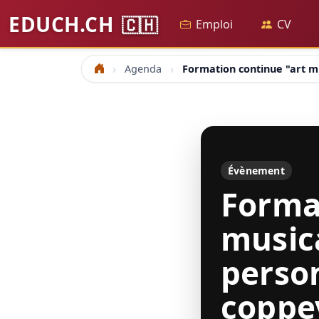
EDUCH.CH
🇨🇭
Emploi
CV
Agenda
Formation continue "art mu
Accueil
Évènement
Forma
music
person
coppe