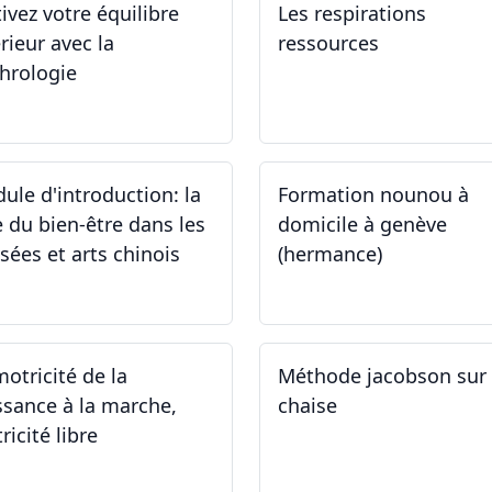
tivez votre équilibre
Les respirations
rieur avec la
ressources
hrologie
.11.2024 - 25.11.2024
19.10.2024
ule d'introduction: la
Formation nounou à
e du bien-être dans les
domicile à genève
sées et arts chinois
(hermance)
.09.2024 - 30.09.2024
21.09.2024 - 15.02.2024
motricité de la
Méthode jacobson sur
ssance à la marche,
chaise
ricité libre
.09.2024
14.09.2024