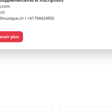
upplémentaires et inscriptions
y.com
.ch
3musique.ch / +41794424950
savoir plus