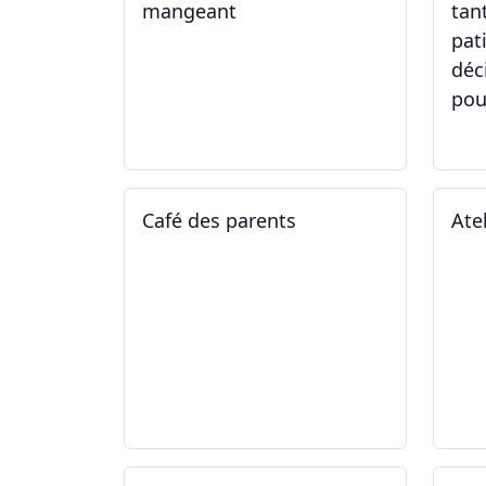
mangeant
tan
pat
déc
pou
05.05.2025 - 12.05.2025
01
Café des parents
Ate
04.02.2025
11