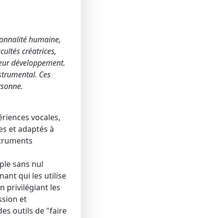
sonnalité humaine,
cultés créatrices,
 leur développement.
strumental. Ces
ersonne.
ériences vocales,
es et adaptés à
nstruments
ple sans nul
ant qui les utilise
n privilégiant les
ssion et
es outils de "faire