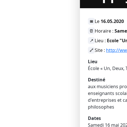
Le
16.05.2020
📅
Horaire :
Samed
⏰
Lieu :
Ecole "U
📍
Site :
http://w
🔗
Lieu
École « Un, Deux, 
Destiné
aux musiciens prof
enseignants scolai
d'entreprises et c
philosophes
Dates
Samedi 16 mai 2