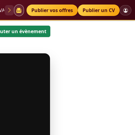
VAE
Diplômes
Publier vos offres
Petites annonces
Publier un CV
uter un évènement