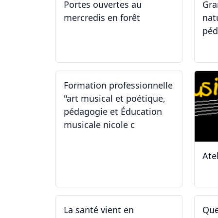
Portes ouvertes au
Gra
mercredis en forêt
nat
péd
17.06.2026
29
Formation professionnelle
"art musical et poétique,
pédagogie et Éducation
musicale nicole c
Ate
31.01.2026
11
La santé vient en
Que