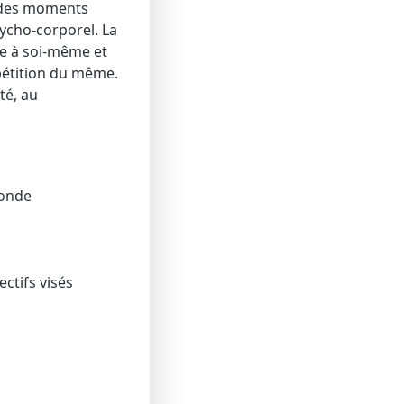
s des moments
sycho-corporel. La
re à soi-même et
épétition du même.
té, au
monde
ctifs visés