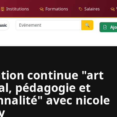
Institutions
Formations
Salaires
🔍
sical, pédagogie et personnalité" avec nicole coppey
Ajo
tion continue "art
al, pédagogie et
nalité" avec nicole
y