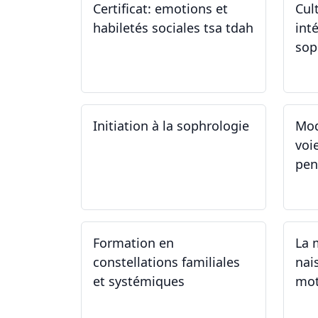
Certificat: emotions et
Cul
habiletés sociales tsa tdah
inté
sop
01.01.2025 - 31.12.2034
04
Initiation à la sophrologie
Mod
voi
pen
24.09.2024
23
Formation en
La 
constellations familiales
nai
et systémiques
mot
14.09.2024 - 28.06.2025
14