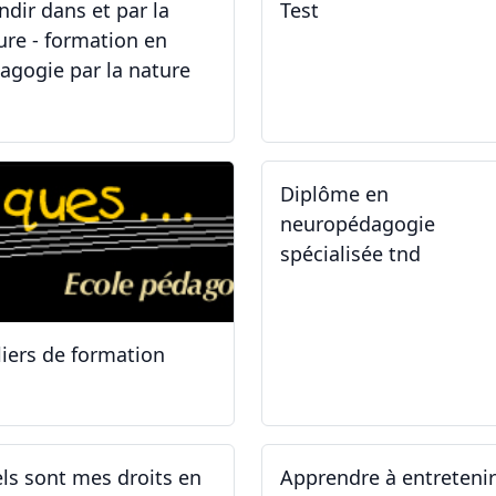
ndir dans et par la
Test
ure - formation en
agogie par la nature
.05.2026 - 31.05.2026
02.02.2026
Diplôme en
neuropédagogie
spécialisée tnd
liers de formation
.10.2025
30.08.2025
ls sont mes droits en
Apprendre à entreteni