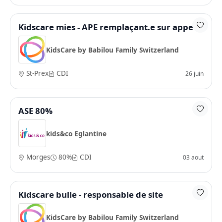
Kidscare mies - APE remplaçant.e sur appel
KidsCare by Babilou Family Switzerland
St-Prex
CDI
26 juin
ASE 80%
kids&co Eglantine
Morges
80%
CDI
03 aout
Kidscare bulle - responsable de site
KidsCare by Babilou Family Switzerland