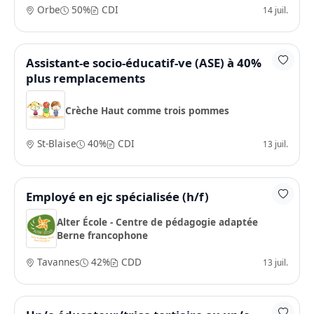
Orbe
50%
CDI
14 juil.
Assistant-e socio-éducatif-ve (ASE) à 40%
plus remplacements
Crèche Haut comme trois pommes
St-Blaise
40%
CDI
13 juil.
Employé en ejc spécialisée (h/f)
Alter École - Centre de pédagogie adaptée
Berne francophone
Tavannes
42%
CDD
13 juil.