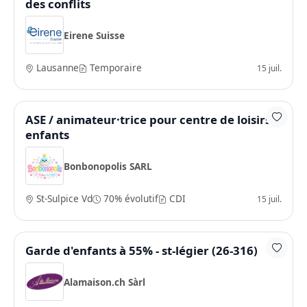
des conflits
Eirene Suisse
Lausanne
Temporaire
15 juil.
ASE / animateur·trice pour centre de loisirs
enfants
Bonbonopolis SARL
St-Sulpice Vd
70% évolutif
CDI
15 juil.
Garde d'enfants à 55% - st-légier (26-316)
Alamaison.ch Sàrl