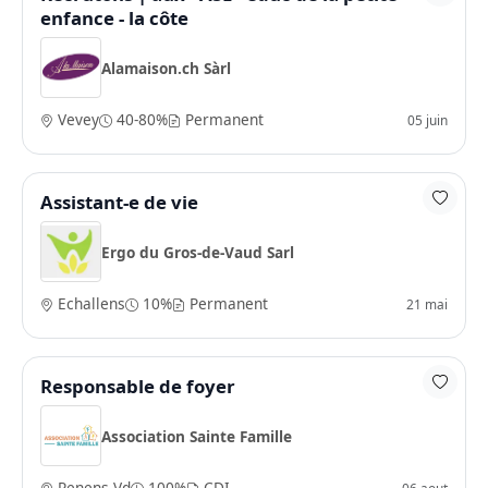
enfance - la côte
Alamaison.ch Sàrl
Vevey
40-80%
Permanent
05 juin
Assistant-e de vie
Ergo du Gros-de-Vaud Sarl
Echallens
10%
Permanent
21 mai
Responsable de foyer
Association Sainte Famille
Renens Vd
100%
CDI
06 aout