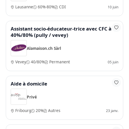
Lausanne
60%-80%
CDI
10 juin
Assistant socio-éducateur-trice avec CFC à
40%/80% (pully / vevey)
Alamaison.ch Sàrl
Vevey
40/80%
Permanent
05 juin
Aide à domicile
Privé
Fribourg
20%
Autres
23 janv.