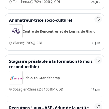
Tolochenaz
70%-100%
CDI
24 juil.
Animatreur-trice socio-culturel
Centre de Rencontres et de Loisirs de Gland
Gland
70%
CDI
30 juin
Stagiaire préalable à la formation (6 mois
reconductible)
kids & co Grandchamp
St-Légier-Chiésaz
100%
CDD
17 juin
Recrutons ¦ aux - ASE - éduc de la petite