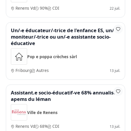
Renens Vd
90%
CDI
22 juil.
Un/-e éducateur/-trice de l'enfance ES, un/-e
moniteur/-trice ou un/-e assistante socio-
éducative
Pop e poppa crèches sàrl
Fribourg
Autres
13 juil.
Assistant.e socio-éducatif-ve 68% annualisé -
apems du léman
Ville de Renens
Renens Vd
68%
CDI
13 juil.