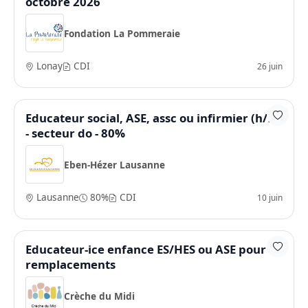
octobre 2026
Fondation La Pommeraie
Lonay
CDI
26 juin
Educateur social, ASE, assc ou infirmier (h/f)
- secteur do - 80%
Eben-Hézer Lausanne
Lausanne
80%
CDI
10 juin
Educateur-ice enfance ES/HES ou ASE pour
remplacements
Crèche du Midi