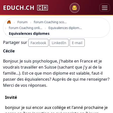
EDUCH.CH
🇨🇭
Forum
forum Coaching scolaire
Accueil
forum Coaching online formation professionelle emploi education
Equivalences diplomes
Equivalences diplomes
Partager sur
Facebook
LinkedIn
E-mail
Cécile
Bonjour. Je suis psychologue, j'habite en France et je
voudrais travailler en Suisse (sachant que j'y ai de la
famille...). Est-ce que mon diplome est valable, faut-il
passer des équivalences? Auprès de qui me renseigner?
Merci de vos réponses.
Invité
bonjour je sui encor aux collége et l'anné prochaine je