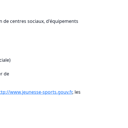
ion de centres sociaux, d'équipements
iale)
er de
ttp://www.jeunesse-sports.gouv.fr
, les