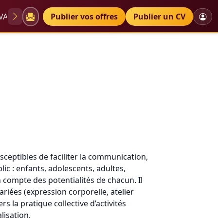
VAE
Diplômes
Publier vos offres
Petites annonces
Publier un CV
sceptibles de faciliter la communication,
ic : enfants, adolescents, adultes,
 compte des potentialités de chacun. Il
ariées (expression corporelle, atelier
s la pratique collective d’activités
alisation.