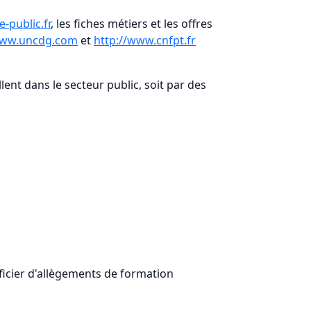
-public.fr
, les fiches métiers et les offres
www.uncdg.com
et
http://www.cnfpt.fr
llent dans le secteur public, soit par des
icier d'allègements de formation