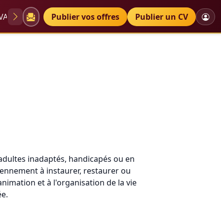
VAE
Diplômes
Publier vos offres
Petites annonces
Publier un CV
adultes inadaptés, handicapés ou en
ennement à instaurer, restaurer ou
animation et à l'organisation de la vie
ée.