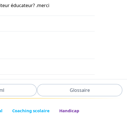
iteur éducateur? .merci
ml
Glossaire
al
Coaching scolaire
Handicap