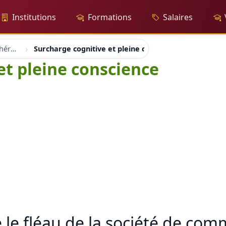
Institutions
Formations
Salaires
Stress Mindfulness et Cohérence cardiaque
Surcharge cognitive et pleine conscience
et pleine conscience
e le fléau de la société de co