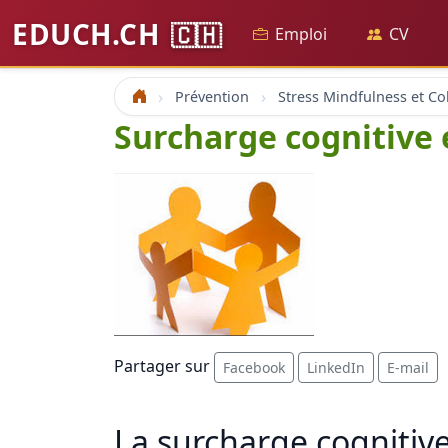
EDUCH.CH
🇨🇭
Emploi
CV
Prévention
Accueil
Surcharge cognitive 
Partager sur
Facebook
LinkedIn
E-mail
La surcharge cognitiv