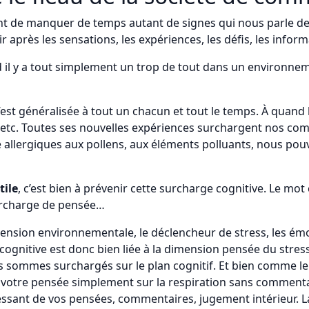
nt de manquer de temps autant de signes qui nous parle de l
r après les sensations, les expériences, les défis, les inform
 il y a tout simplement un trop de tout dans un environnement
ui s’est généralisée à tout un chacun et tout le temps. À qua
, etc. Toutes ses nouvelles expériences surchargent nos com
e allergiques aux pollens, aux éléments polluants, nous po
tile
, c’est bien à prévenir cette surcharge cognitive. Le mot 
urcharge de pensée…
ension environnementale, le déclencheur de stress, les émoti
ge cognitive est donc bien liée à la dimension pensée du stre
ommes surchargés sur le plan cognitif. Et bien comme le 
 votre pensée simplement sur la respiration sans comment
ncessant de vos pensées, commentaires, jugement intérieur. 