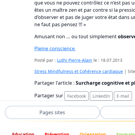
que vous ne pouvez contrôlez ce n’est pas u
êtes un maître zen et par contre si la pressi
d’observer et pas de juger votre état dans 
ne faut pas pensez !!! »
Amusant non … ou tout simplement
observe
Pleine conscience
Posté par :
Luthi Pierre-Alain
le :
18.07.2013
Stress Mindfulness et Cohérence cardiaque
| Sit
Partager l'article :
Surcharge cognitive et p
Partager sur
Facebook
LinkedIn
E-mail
Pages sites
Education
Prévention
Orientation
Formati