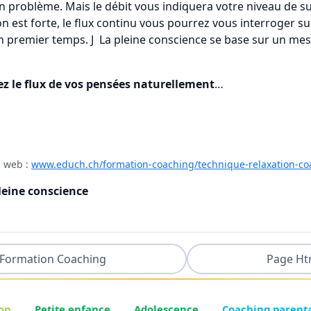
n problème. Mais le débit vous indiquera votre niveau de su
on est forte, le flux continu vous pourrez vous interroger sur
un premier temps. J La pleine conscience se base sur un me
z le flux de vos pensées naturellement
…
e web :
www.educh.ch/formation-coaching/technique-relaxation-co
leine conscience
Formation Coaching
Page Ht
on
Petite enfance
Adolescence
Coaching parent