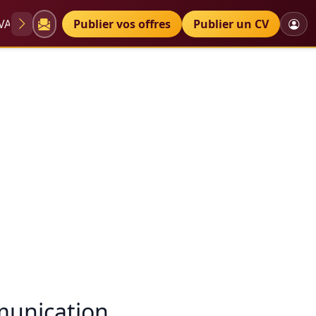
VAE
Diplômes
Publier vos offres
Petites annonces
Publier un CV
mmunication…